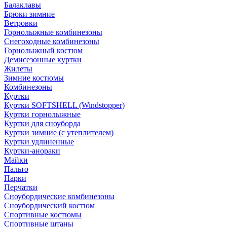
Балаклавы
Брюки зимние
Ветровки
Горнолыжные комбинезоны
Снегоходные комбинезоны
Горнолыжный костюм
Демисезонные куртки
Жилеты
Зимние костюмы
Комбинезоны
Куртки
Куртки SOFTSHELL (Windstopper)
Куртки горнолыжные
Куртки для сноуборда
Куртки зимние (с утеплителем)
Куртки удлиненные
Куртки-анораки
Майки
Пальто
Парки
Перчатки
Сноубордические комбинезоны
Сноубордический костюм
Спортивные костюмы
Спортивные штаны