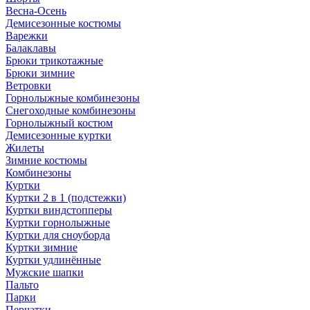
Весна-Осень
Демисезонные костюмы
Варежки
Балаклавы
Брюки трикотажные
Брюки зимние
Ветровки
Горнолыжные комбинезоны
Снегоходные комбинезоны
Горнолыжный костюм
Демисезонные куртки
Жилеты
Зимние костюмы
Комбинезоны
Куртки
Куртки 2 в 1 (подстежки)
Куртки виндстопперы
Куртки горнолыжные
Куртки для сноуборда
Куртки зимние
Куртки удлинённые
Мужские шапки
Пальто
Парки
Перчатки