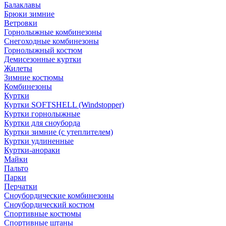
Балаклавы
Брюки зимние
Ветровки
Горнолыжные комбинезоны
Снегоходные комбинезоны
Горнолыжный костюм
Демисезонные куртки
Жилеты
Зимние костюмы
Комбинезоны
Куртки
Куртки SOFTSHELL (Windstopper)
Куртки горнолыжные
Куртки для сноуборда
Куртки зимние (с утеплителем)
Куртки удлиненные
Куртки-анораки
Майки
Пальто
Парки
Перчатки
Сноубордические комбинезоны
Сноубордический костюм
Спортивные костюмы
Спортивные штаны