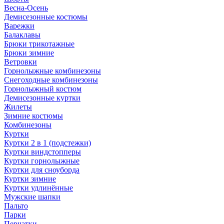
Весна-Осень
Демисезонные костюмы
Варежки
Балаклавы
Брюки трикотажные
Брюки зимние
Ветровки
Горнолыжные комбинезоны
Снегоходные комбинезоны
Горнолыжный костюм
Демисезонные куртки
Жилеты
Зимние костюмы
Комбинезоны
Куртки
Куртки 2 в 1 (подстежки)
Куртки виндстопперы
Куртки горнолыжные
Куртки для сноуборда
Куртки зимние
Куртки удлинённые
Мужские шапки
Пальто
Парки
Перчатки