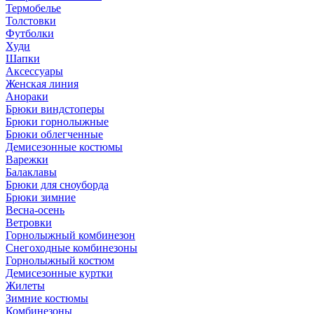
Термобелье
Толстовки
Футболки
Худи
Шапки
Аксессуары
Женская линия
Анораки
Брюки виндстоперы
Брюки горнолыжные
Брюки облегченные
Демисезонные костюмы
Варежки
Балаклавы
Брюки для сноуборда
Брюки зимние
Весна-осень
Ветровки
Горнолыжный комбинезон
Снегоходные комбинезоны
Горнолыжный костюм
Демисезонные куртки
Жилеты
Зимние костюмы
Комбинезоны