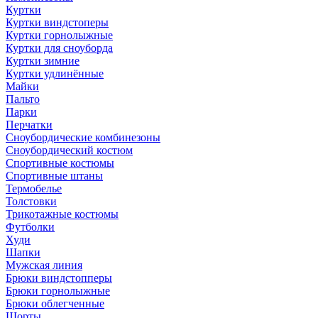
Куртки
Куртки виндстоперы
Куртки горнолыжные
Куртки для сноуборда
Куртки зимние
Куртки удлинённые
Майки
Пальто
Парки
Перчатки
Сноубордические комбинезоны
Сноубордический костюм
Спортивные костюмы
Спортивные штаны
Термобелье
Толстовки
Трикотажные костюмы
Футболки
Худи
Шапки
Мужская линия
Брюки виндстопперы
Брюки горнолыжные
Брюки облегченные
Шорты