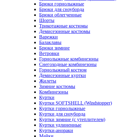
Брюки горнолыжные
Брюки для сноуборда
Брюки облегченные
Шорты
Трикотажные костюмы
Демисезонные костюмы
Варежки
Балаклавы
Брюки зимние
Ветровки
Горнолыжные комбинезоны
Снегоходные комбинезоны
Горнолыжный костюм
Демисезонные куртки
Жилеты
Зимние костюмы
Комбинезоны
Куртки
Куртки SOFTSHELL (Windstopper)
Куртки горнолыжные
Куртки для сноуборда
Куртки зимние (с утеплителем)
Куртки удлиненные
Куртки-анораки
Майки