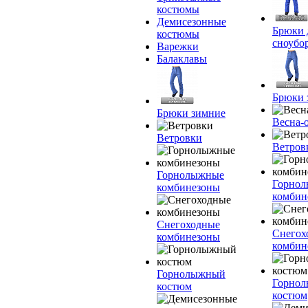
костюмы
Демисезонные
Брюки 
костюмы
сноубо
Варежки
Балаклавы
Брюки 
Брюки зимние
Весна-
Ветровки
Ветров
Горнолыжные
Горно
комбинезоны
комбин
Снегоходные
Снегох
комбинезоны
комбин
Горнолыжный
Горно
костюм
костюм