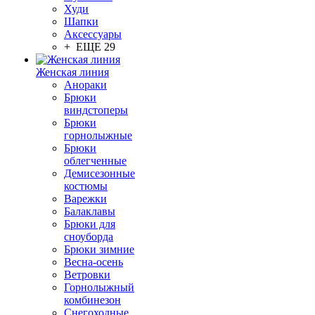
Худи
Шапки
Аксессуары
+ ЕЩЕ 29
Женская линия
Анораки
Брюки
виндстоперы
Брюки
горнолыжные
Брюки
облегченные
Демисезонные
костюмы
Варежки
Балаклавы
Брюки для
сноуборда
Брюки зимние
Весна-осень
Ветровки
Горнолыжный
комбинезон
Снегоходные