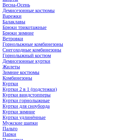
Весна-Осень
Демисезонные костюмы
Варежки
Балаклавы
Брюки трикотажные
Брюки зимние
Ветровки
Горнолыжные комбинезоны
Снегоходные комбинезоны
Горнолыжный костюм
Демисезонные куртки
Жилеты
Зимние костюмы
Комбинезоны
Куртки
Куртки 2 в 1 (подстежки)
Куртки виндстопперы
Куртки горнолыжные
Куртки для сноуборда
Куртки зимние
Куртки удлинённые
Мужские шапки
Пальто
Парки
Перчатки