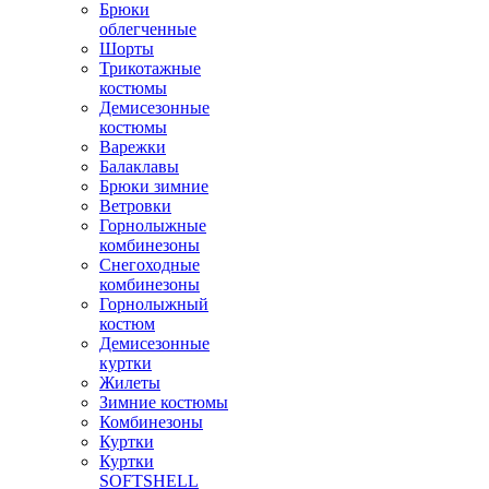
Брюки
облегченные
Шорты
Трикотажные
костюмы
Демисезонные
костюмы
Варежки
Балаклавы
Брюки зимние
Ветровки
Горнолыжные
комбинезоны
Снегоходные
комбинезоны
Горнолыжный
костюм
Демисезонные
куртки
Жилеты
Зимние костюмы
Комбинезоны
Куртки
Куртки
SOFTSHELL