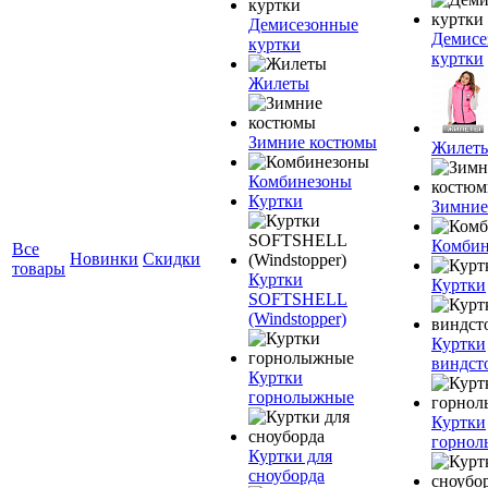
Демисезонные
Демисе
куртки
куртки
Жилеты
Зимние костюмы
Жилет
Комбинезоны
Куртки
Зимние
Комбин
Все
Новинки
Скидки
товары
Куртки
Куртки
SOFTSHELL
(Windstopper)
Куртки
виндст
Куртки
горнолыжные
Куртки
горно
Куртки для
сноуборда