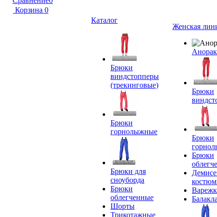
Сравнение
0
Корзина
0
Каталог
Женская лин
Анора
Брюки
виндстопперы
(трекинговые)
Брюки
виндст
Брюки
горнолыжные
Брюки
горно
Брюки
облегч
Брюки для
Демисе
сноуборда
костю
Брюки
Вареж
облегченные
Балакл
Шорты
Трикотажные