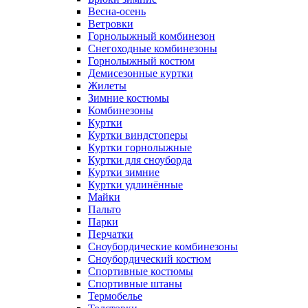
Весна-осень
Ветровки
Горнолыжный комбинезон
Снегоходные комбинезоны
Горнолыжный костюм
Демисезонные куртки
Жилеты
Зимние костюмы
Комбинезоны
Куртки
Куртки виндстоперы
Куртки горнолыжные
Куртки для сноуборда
Куртки зимние
Куртки удлинённые
Майки
Пальто
Парки
Перчатки
Сноубордические комбинезоны
Сноубордический костюм
Спортивные костюмы
Спортивные штаны
Термобелье