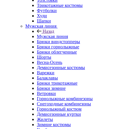
Толстовки
Трикотажные костюмы
Футболки
Худи
Шапки
Мужская линия
Назад
Мужская линия
Брюки виндстопперы
Брюки горнолыжные
Брюки облегченные
Шорты
Весна-Осень
Демисезонные костюмы
Варежки
Балаклавы
Брюки трикотажные
Брюки зимние
Ветровки
Горнолыжные комбинезоны
Снегоходные комбинезоны
Горнолыжный костюм
Демисезонные куртки
Жилеты
Зимние костюмы