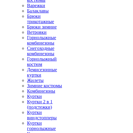
костюмы
Варежки
Балаклавы
Брюки
трикотажные
Брюки зимние
Ветровки
Горнолыжные
комбинезоны
Снегоходные
комбинезоны
Горнолыжный
костюм
Демисезонные
куртки
Жилеты
Зимние костюмы
Комбинезоны
Куртки
Куртки 2 в 1
(подстежки)
Куртки
виндстопперы
Куртки
горнолыжные