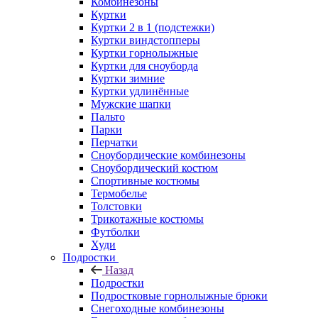
Комбинезоны
Куртки
Куртки 2 в 1 (подстежки)
Куртки виндстопперы
Куртки горнолыжные
Куртки для сноуборда
Куртки зимние
Куртки удлинённые
Мужские шапки
Пальто
Парки
Перчатки
Сноубордические комбинезоны
Сноубордический костюм
Спортивные костюмы
Термобелье
Толстовки
Трикотажные костюмы
Футболки
Худи
Подростки
Назад
Подростки
Подростковые горнолыжные брюки
Снегоходные комбинезоны