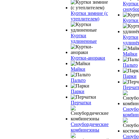
Куртки
сноубо
Куртки зимние (с
утеплителем)
Куртки
Куртки
Куртки
удлиненные
удлинё
Майки
Куртки-анораки
Пальто
Майки
Парки
Пальто
Перчат
Парки
Перчатки
Сноубо
комбин
Сноубордические
комбинезоны
Сноубо