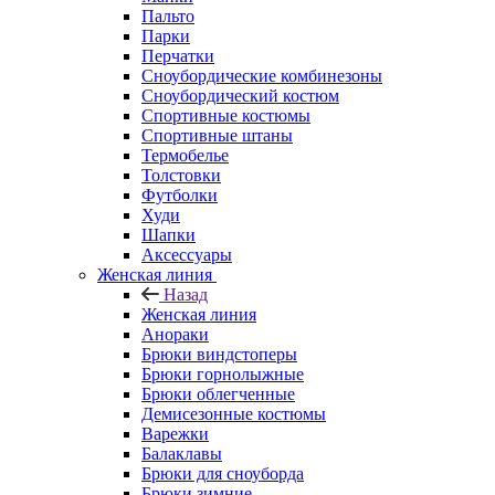
Пальто
Парки
Перчатки
Сноубордические комбинезоны
Сноубордический костюм
Спортивные костюмы
Спортивные штаны
Термобелье
Толстовки
Футболки
Худи
Шапки
Аксессуары
Женская линия
Назад
Женская линия
Анораки
Брюки виндстоперы
Брюки горнолыжные
Брюки облегченные
Демисезонные костюмы
Варежки
Балаклавы
Брюки для сноуборда
Брюки зимние