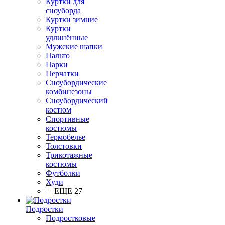
Куртки для
сноуборда
Куртки зимние
Куртки
удлинённые
Мужские шапки
Пальто
Парки
Перчатки
Сноубордические
комбинезоны
Сноубордический
костюм
Спортивные
костюмы
Термобелье
Толстовки
Трикотажные
костюмы
Футболки
Худи
+ ЕЩЕ 27
Подростки
Подростковые