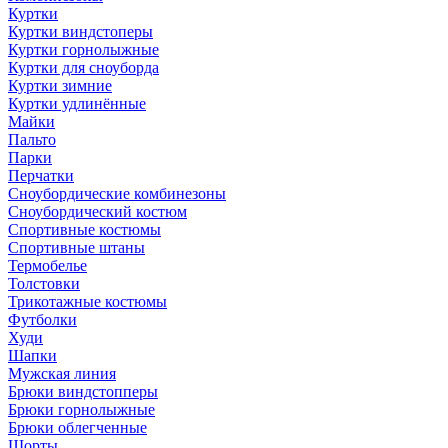
Куртки
Куртки виндстоперы
Куртки горнолыжные
Куртки для сноуборда
Куртки зимние
Куртки удлинённые
Майки
Пальто
Парки
Перчатки
Сноубордические комбинезоны
Сноубордический костюм
Спортивные костюмы
Спортивные штаны
Термобелье
Толстовки
Трикотажные костюмы
Футболки
Худи
Шапки
Мужская линия
Брюки виндстопперы
Брюки горнолыжные
Брюки облегченные
Шорты