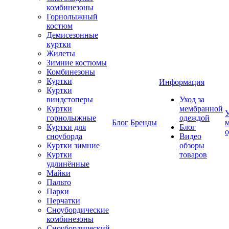
комбинезоны
Горнолыжный
костюм
Демисезонные
куртки
Жилеты
Зимние костюмы
Комбинезоны
Куртки
Информация
Куртки
виндстоперы
Уход за
Куртки
мембранной
У
горнолыжные
одеждой
Блог
Бренды
Куртки для
Блог
сноуборда
Видео
Куртки зимние
обзоры
Куртки
товаров
удлинённые
Майки
Пальто
Парки
Перчатки
Сноубордические
комбинезоны
Сноубордический