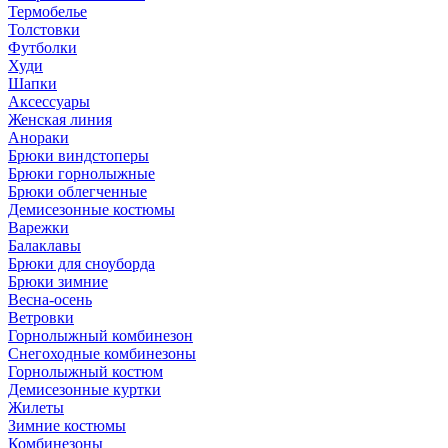
Термобелье
Толстовки
Футболки
Худи
Шапки
Аксессуары
Женская линия
Анораки
Брюки виндстоперы
Брюки горнолыжные
Брюки облегченные
Демисезонные костюмы
Варежки
Балаклавы
Брюки для сноуборда
Брюки зимние
Весна-осень
Ветровки
Горнолыжный комбинезон
Снегоходные комбинезоны
Горнолыжный костюм
Демисезонные куртки
Жилеты
Зимние костюмы
Комбинезоны