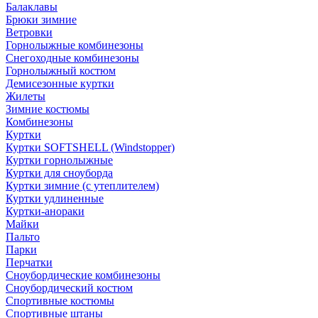
Балаклавы
Брюки зимние
Ветровки
Горнолыжные комбинезоны
Снегоходные комбинезоны
Горнолыжный костюм
Демисезонные куртки
Жилеты
Зимние костюмы
Комбинезоны
Куртки
Куртки SOFTSHELL (Windstopper)
Куртки горнолыжные
Куртки для сноуборда
Куртки зимние (с утеплителем)
Куртки удлиненные
Куртки-анораки
Майки
Пальто
Парки
Перчатки
Сноубордические комбинезоны
Сноубордический костюм
Спортивные костюмы
Спортивные штаны