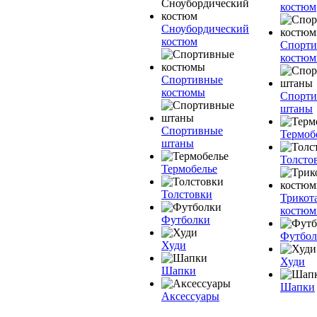
костюм
Сноубордический
костюм
Спорт
костю
Спортивные
костюмы
Спорт
штаны
Спортивные
Термоб
штаны
Толсто
Термобелье
Толстовки
Трикот
костю
Футболки
Футбол
Худи
Худи
Шапки
Шапки
Аксессуары