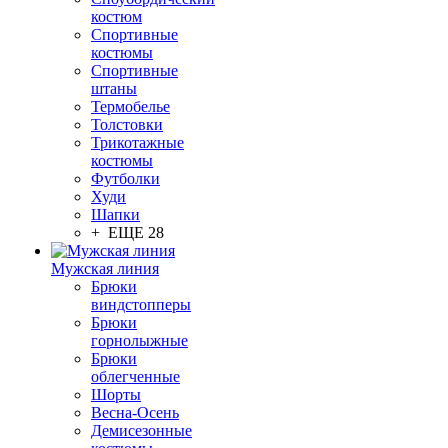
костюм
Спортивные
костюмы
Спортивные
штаны
Термобелье
Толстовки
Трикотажные
костюмы
Футболки
Худи
Шапки
+ ЕЩЕ 28
Мужская линия
Брюки
виндстопперы
Брюки
горнолыжные
Брюки
облегченные
Шорты
Весна-Осень
Демисезонные