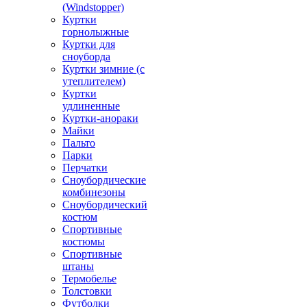
(Windstopper)
Куртки
горнолыжные
Куртки для
сноуборда
Куртки зимние (с
утеплителем)
Куртки
удлиненные
Куртки-анораки
Майки
Пальто
Парки
Перчатки
Сноубордические
комбинезоны
Сноубордический
костюм
Спортивные
костюмы
Спортивные
штаны
Термобелье
Толстовки
Футболки