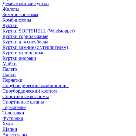
Демисезонные куртки
Жилеты
Зимние костюмы
Комбинезоны
Куртки
Куртки SOFTSHELL (Windstopper)
Куртки горнолыжные
Куртки для сноуборда
Куртки зимние (с утеплителем)
Куртки удлиненные
Куртки-анораки
Майки
Пальто
Парки
Перчатки
Сноубордические комбинезоны
Сноубордический костюм
Спортивные костюмы
Спортивные штаны
Термобелье
Толстовки
Футболки
Худи
Шапки
Аксессуары