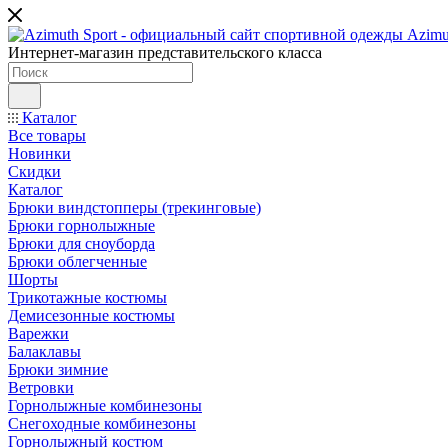
Интернет-магазин представительского класса
Каталог
Все товары
Новинки
Скидки
Каталог
Брюки виндстопперы (трекинговые)
Брюки горнолыжные
Брюки для сноуборда
Брюки облегченные
Шорты
Трикотажные костюмы
Демисезонные костюмы
Варежки
Балаклавы
Брюки зимние
Ветровки
Горнолыжные комбинезоны
Снегоходные комбинезоны
Горнолыжный костюм