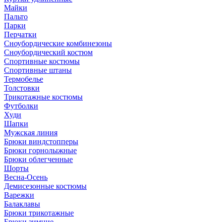
Майки
Пальто
Парки
Перчатки
Сноубордические комбинезоны
Сноубордический костюм
Спортивные костюмы
Спортивные штаны
Термобелье
Толстовки
Трикотажные костюмы
Футболки
Худи
Шапки
Мужская линия
Брюки виндстопперы
Брюки горнолыжные
Брюки облегченные
Шорты
Весна-Осень
Демисезонные костюмы
Варежки
Балаклавы
Брюки трикотажные
Брюки зимние