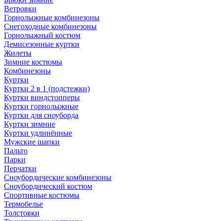
Ветровки
Горнолыжные комбинезоны
Снегоходные комбинезоны
Горнолыжный костюм
Демисезонные куртки
Жилеты
Зимние костюмы
Комбинезоны
Куртки
Куртки 2 в 1 (подстежки)
Куртки виндстопперы
Куртки горнолыжные
Куртки для сноуборда
Куртки зимние
Куртки удлинённые
Мужские шапки
Пальто
Парки
Перчатки
Сноубордические комбинезоны
Сноубордический костюм
Спортивные костюмы
Термобелье
Толстовки