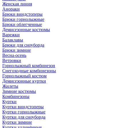
Женская линия
Анораки
Брюки виндстоперы
Брюки горнолыжные
Брюки облегченные
Демисезонные костюмы
Варежки
Балаклавы
Брюки для сноуборда
Брюки зимние
Весна-осень
Ветровки
Горнолыжный комбинезон
Снегоходные комбинезоны
Горнолыжный костюм
Демисезонные куртки
Жилеты
Зимние костюмы
Комбинезоны
Куртки
Куртки виндстоперы
Куртки горнолыжные
Куртки для сноуборда
Куртки зимние
Куртки удлинённые