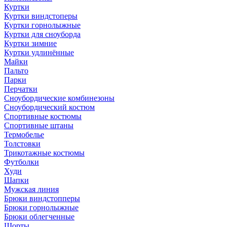
Куртки
Куртки виндстоперы
Куртки горнолыжные
Куртки для сноуборда
Куртки зимние
Куртки удлинённые
Майки
Пальто
Парки
Перчатки
Сноубордические комбинезоны
Сноубордический костюм
Спортивные костюмы
Спортивные штаны
Термобелье
Толстовки
Трикотажные костюмы
Футболки
Худи
Шапки
Мужская линия
Брюки виндстопперы
Брюки горнолыжные
Брюки облегченные
Шорты