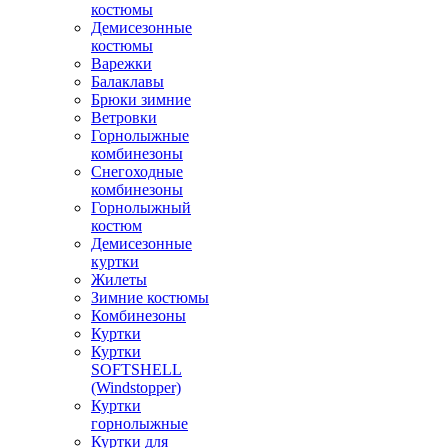
костюмы
Демисезонные
костюмы
Варежки
Балаклавы
Брюки зимние
Ветровки
Горнолыжные
комбинезоны
Снегоходные
комбинезоны
Горнолыжный
костюм
Демисезонные
куртки
Жилеты
Зимние костюмы
Комбинезоны
Куртки
Куртки
SOFTSHELL
(Windstopper)
Куртки
горнолыжные
Куртки для