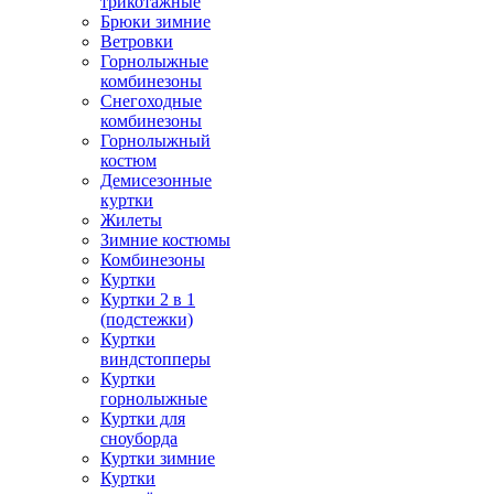
трикотажные
Брюки зимние
Ветровки
Горнолыжные
комбинезоны
Снегоходные
комбинезоны
Горнолыжный
костюм
Демисезонные
куртки
Жилеты
Зимние костюмы
Комбинезоны
Куртки
Куртки 2 в 1
(подстежки)
Куртки
виндстопперы
Куртки
горнолыжные
Куртки для
сноуборда
Куртки зимние
Куртки