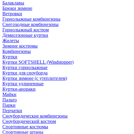
Балаклавы
Брюки зимние
Ветровки
Горнолыжные комбинезоны
Снегоходные комбинезоны
Горнолыжный костюм
Демисезонные куртки
Жилеты
Зимние костюмы
Комбинезоны
Куртки
Куртки SOFTSHELL (Windstopper)
Куртки горнолыжные
Куртки для сноуборда
Куртки зимние (с утеплителем)
Куртки удлиненные
Куртки-анораки
Майки
Пальто
Парки
Перчатки
Сноубордические комбинезоны
Сноубордический костюм
Спортивные костюмы
Спортивные штаны