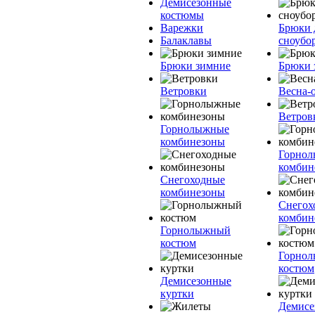
Демисезонные
костюмы
Варежки
Брюки 
Балаклавы
сноубо
Брюки зимние
Брюки 
Ветровки
Весна-
Ветров
Горнолыжные
комбинезоны
Горно
комбин
Снегоходные
комбинезоны
Снегох
комбин
Горнолыжный
костюм
Горно
костюм
Демисезонные
куртки
Демисе