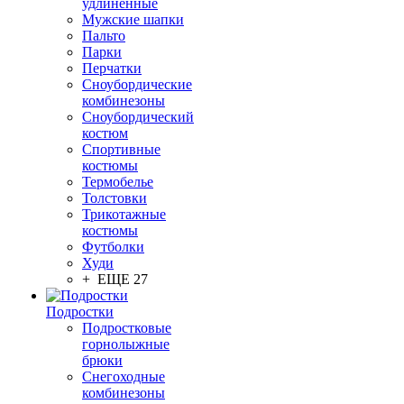
удлинённые
Мужские шапки
Пальто
Парки
Перчатки
Сноубордические
комбинезоны
Сноубордический
костюм
Спортивные
костюмы
Термобелье
Толстовки
Трикотажные
костюмы
Футболки
Худи
+ ЕЩЕ 27
Подростки
Подростковые
горнолыжные
брюки
Снегоходные
комбинезоны