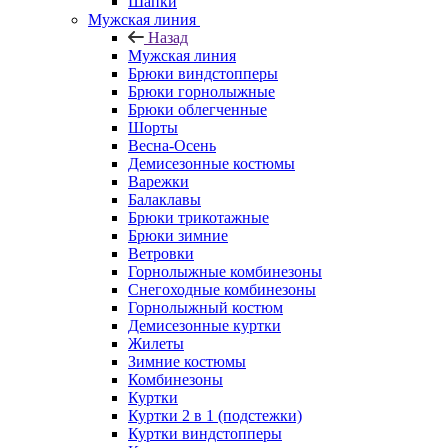
Шапки
Мужская линия
Назад
Мужская линия
Брюки виндстопперы
Брюки горнолыжные
Брюки облегченные
Шорты
Весна-Осень
Демисезонные костюмы
Варежки
Балаклавы
Брюки трикотажные
Брюки зимние
Ветровки
Горнолыжные комбинезоны
Снегоходные комбинезоны
Горнолыжный костюм
Демисезонные куртки
Жилеты
Зимние костюмы
Комбинезоны
Куртки
Куртки 2 в 1 (подстежки)
Куртки виндстопперы