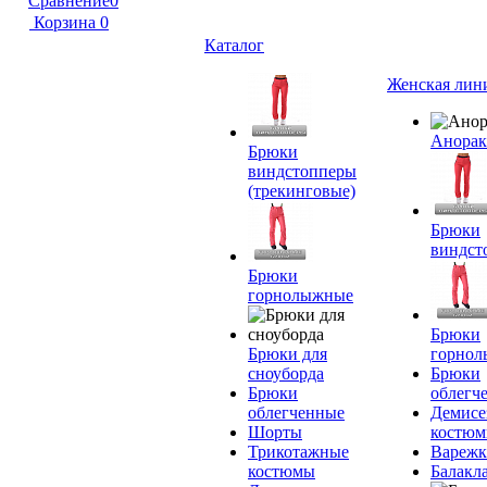
Сравнение
0
Корзина
0
Каталог
Женская лин
Анора
Брюки
виндстопперы
(трекинговые)
Брюки
виндст
Брюки
горнолыжные
Брюки
Брюки для
горно
сноуборда
Брюки
Брюки
облегч
облегченные
Демисе
Шорты
костю
Трикотажные
Вареж
костюмы
Балакл