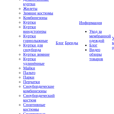
куртки
Жилеты
Зимние костюмы
Комбинезоны
Куртки
Информация
Куртки
виндстоперы
Уход за
Куртки
мембранной
У
горнолыжные
одеждой
Блог
Бренды
Куртки для
Блог
сноуборда
Видео
Куртки зимние
обзоры
Куртки
товаров
удлинённые
Майки
Пальто
Парки
Перчатки
Сноубордические
комбинезоны
Сноубордический
костюм
Спортивные
костюмы
Спортивные