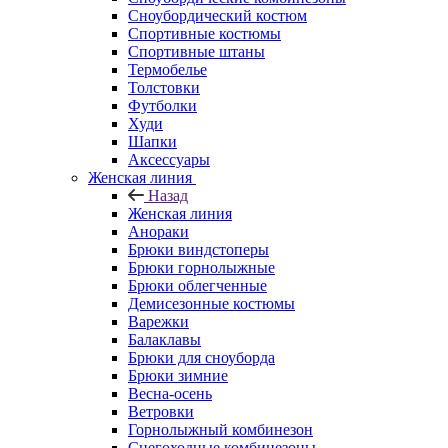
Сноубордический костюм
Спортивные костюмы
Спортивные штаны
Термобелье
Толстовки
Футболки
Худи
Шапки
Аксессуары
Женская линия
Назад
Женская линия
Анораки
Брюки виндстоперы
Брюки горнолыжные
Брюки облегченные
Демисезонные костюмы
Варежки
Балаклавы
Брюки для сноуборда
Брюки зимние
Весна-осень
Ветровки
Горнолыжный комбинезон
Снегоходные комбинезоны