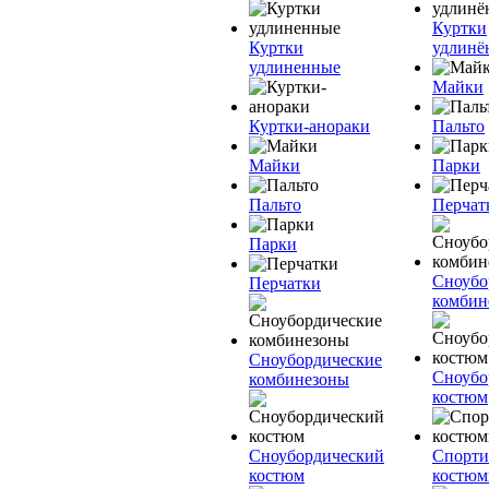
Куртки
Куртки
удлинё
удлиненные
Майки
Куртки-анораки
Пальто
Майки
Парки
Пальто
Перчат
Парки
Сноубо
Перчатки
комбин
Сноубордические
Сноубо
комбинезоны
костюм
Сноубордический
Спорт
костюм
костю