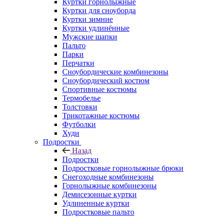
Куртки горнолыжные
Куртки для сноуборда
Куртки зимние
Куртки удлинённые
Мужские шапки
Пальто
Парки
Перчатки
Сноубордические комбинезоны
Сноубордический костюм
Спортивные костюмы
Термобелье
Толстовки
Трикотажные костюмы
Футболки
Худи
Подростки
Назад
Подростки
Подростковые горнолыжные брюки
Снегоходные комбинезоны
Горнолыжные комбинезоны
Демисезонные куртки
Удлиненные куртки
Подростковые пальто