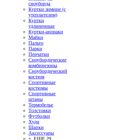
сноуборда
Куртки зимние (с
утеплителем)
Куртки
удлиненные
Куртки-анораки
Майки
Пальто
Парки
Перчатки
Сноубордические
комбинезоны
Сноубордический
костюм
Спортивные
костюмы
Спортивные
штаны
Термобелье
Толстовки
Футболки
Худи
Шапки
Аксессуары
+ ЕЩЕ 29