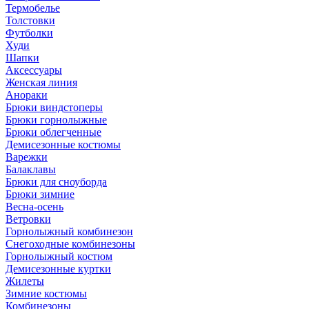
Термобелье
Толстовки
Футболки
Худи
Шапки
Аксессуары
Женская линия
Анораки
Брюки виндстоперы
Брюки горнолыжные
Брюки облегченные
Демисезонные костюмы
Варежки
Балаклавы
Брюки для сноуборда
Брюки зимние
Весна-осень
Ветровки
Горнолыжный комбинезон
Снегоходные комбинезоны
Горнолыжный костюм
Демисезонные куртки
Жилеты
Зимние костюмы
Комбинезоны