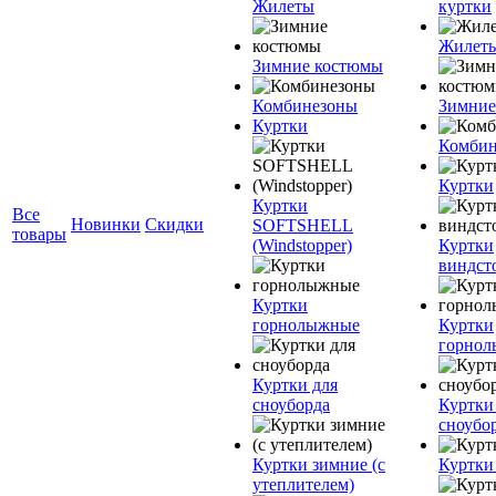
Жилеты
куртки
Жилет
Зимние костюмы
Комбинезоны
Зимние
Куртки
Комбин
Куртки
Куртки
Все
Новинки
Скидки
SOFTSHELL
товары
(Windstopper)
Куртки
виндст
Куртки
горнолыжные
Куртки
горно
Куртки для
сноуборда
Куртки
сноубо
Куртки зимние (с
Куртки
утеплителем)