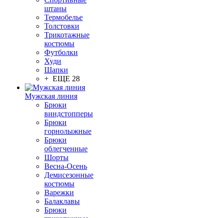
штаны
Термобелье
Толстовки
Трикотажные
костюмы
Футболки
Худи
Шапки
+ ЕЩЕ 28
Мужская линия
Брюки
виндстопперы
Брюки
горнолыжные
Брюки
облегченные
Шорты
Весна-Осень
Демисезонные
костюмы
Варежки
Балаклавы
Брюки