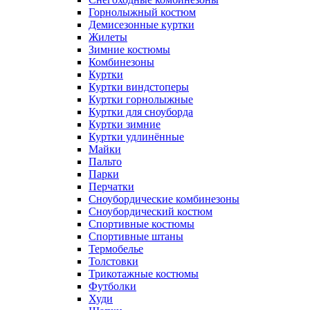
Горнолыжный костюм
Демисезонные куртки
Жилеты
Зимние костюмы
Комбинезоны
Куртки
Куртки виндстоперы
Куртки горнолыжные
Куртки для сноуборда
Куртки зимние
Куртки удлинённые
Майки
Пальто
Парки
Перчатки
Сноубордические комбинезоны
Сноубордический костюм
Спортивные костюмы
Спортивные штаны
Термобелье
Толстовки
Трикотажные костюмы
Футболки
Худи