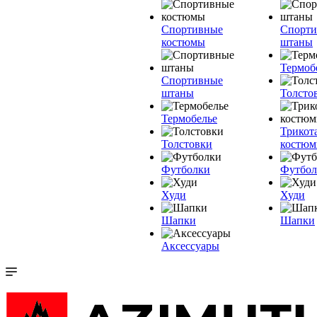
Спортивные
Спорт
костюмы
штаны
Термоб
Спортивные
штаны
Толсто
Термобелье
Трикот
Толстовки
костю
Футболки
Футбол
Худи
Худи
Шапки
Шапки
Аксессуары