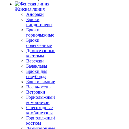
Женская линия
Анораки
Брюки
виндстоперы
Брюки
горнолыжные
Брюки
облегченные
Демисезонные
костюмы
Варежки
Балаклавы
Брюки для
сноуборда
Брюки зимние
Весна-осень
Ветровки
Горнолыжный
комбинезон
Снегоходные
комбинезоны
Горнолыжный
костюм
Демисезонные