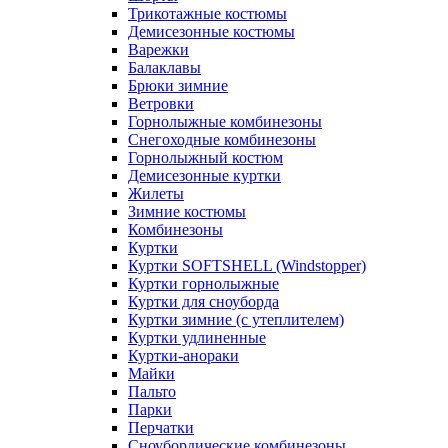
Трикотажные костюмы
Демисезонные костюмы
Варежки
Балаклавы
Брюки зимние
Ветровки
Горнолыжные комбинезоны
Снегоходные комбинезоны
Горнолыжный костюм
Демисезонные куртки
Жилеты
Зимние костюмы
Комбинезоны
Куртки
Куртки SOFTSHELL (Windstopper)
Куртки горнолыжные
Куртки для сноуборда
Куртки зимние (с утеплителем)
Куртки удлиненные
Куртки-анораки
Майки
Пальто
Парки
Перчатки
Сноубордические комбинезоны