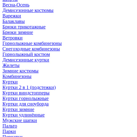
Весна-Осень
Демисезонные костюмы
Варежки
Балаклавы
Брюки трикотажные
Брюки зимние
Ветровки
Горнолыжные комбинезоны
Снегоходные комбинезоны
Горнолыжный костюм
Демисезонные куртки
Жилеты
Зимние костюмы
Комбинезоны
Куртки
Куртки 2 в 1 (подстежки)
Куртки виндстопперы
Куртки горнолыжные
Куртки для сноуборда
Куртки зимние
Куртки удлинённые
Мужские шапки
Пальто
Парки
Перчатки