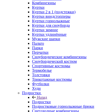
Комбинезоны
Куртки
Куртки 2 в 1 (подстежки)
Куртки виндстопперы
Куртки горнолыжные
Куртки для сноуборда
Куртки зимние
Куртки удлинённые
Мужские шапки
Пальто
Парки
Перчатки
Сноубордические комбинезоны
Сноубордический костюм
Спортивные костюмы
Термобелье
Толстовки
Трикотажные костюмы
Футболки
Худи
Подростки
Назад
Подростки
Подростковые горнолыжные брюки
Снегоходные комбинезоны