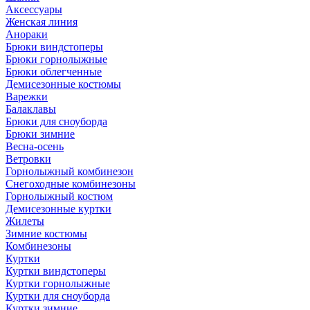
Аксессуары
Женская линия
Анораки
Брюки виндстоперы
Брюки горнолыжные
Брюки облегченные
Демисезонные костюмы
Варежки
Балаклавы
Брюки для сноуборда
Брюки зимние
Весна-осень
Ветровки
Горнолыжный комбинезон
Снегоходные комбинезоны
Горнолыжный костюм
Демисезонные куртки
Жилеты
Зимние костюмы
Комбинезоны
Куртки
Куртки виндстоперы
Куртки горнолыжные
Куртки для сноуборда
Куртки зимние