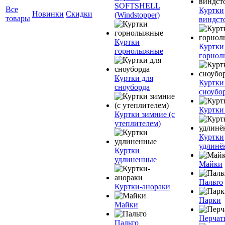
SOFTSHELL
Все
Куртки
Новинки
Скидки
(Windstopper)
товары
виндст
Куртки
Куртки
горнолыжные
горно
Куртки для
Куртки
сноуборда
сноубо
Куртки
Куртки зимние (с
утеплителем)
Куртки
удлинё
Куртки
удлиненные
Майки
Пальто
Куртки-анораки
Парки
Майки
Перчат
Пальто