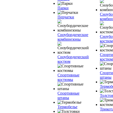
Парки
Сноубо
Перчатки
комбин
Сноубордические
Сноубо
комбинезоны
костюм
Спорт
Сноубордический
костю
костюм
Спорт
Спортивные
штаны
костюмы
Термоб
Спортивные
Толсто
штаны
Термобелье
Трикот