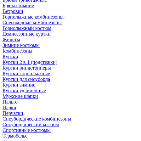
Брюки зимние
Ветровки
Горнолыжные комбинезоны
Снегоходные комбинезоны
Горнолыжный костюм
Демисезонные куртки
Жилеты
Зимние костюмы
Комбинезоны
Куртки
Куртки 2 в 1 (подстежки)
Куртки виндстопперы
Куртки горнолыжные
Куртки для сноуборда
Куртки зимние
Куртки удлинённые
Мужские шапки
Пальто
Парки
Перчатки
Сноубордические комбинезоны
Сноубордический костюм
Спортивные костюмы
Термобелье