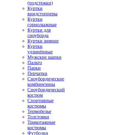
(подстежки)
Куртки
виндстопперы
Куртки
горнолыжные
Куртки для
сноуборда
Куртки зимние
Куртки
удлинённые
Мужские шапки
Пальто
Парки
Перчатки
Сноубордические
комбинезоны
Сноубордический
костюм
Спортивные
костюмы
Термобелье
Толстовки
Трикотажные
костюмы
Футболки