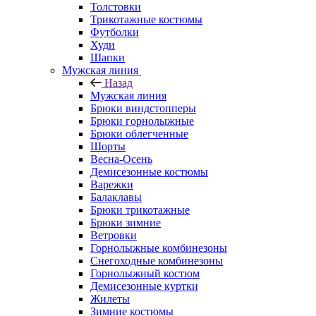
Толстовки
Трикотажные костюмы
Футболки
Худи
Шапки
Мужская линия
Назад
Мужская линия
Брюки виндстопперы
Брюки горнолыжные
Брюки облегченные
Шорты
Весна-Осень
Демисезонные костюмы
Варежки
Балаклавы
Брюки трикотажные
Брюки зимние
Ветровки
Горнолыжные комбинезоны
Снегоходные комбинезоны
Горнолыжный костюм
Демисезонные куртки
Жилеты
Зимние костюмы