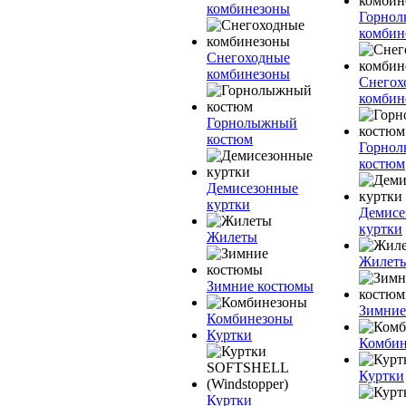
комбинезоны
Горно
комбин
Снегоходные
комбинезоны
Снегох
комбин
Горнолыжный
костюм
Горно
костюм
Демисезонные
куртки
Демисе
куртки
Жилеты
Жилет
Зимние костюмы
Зимние
Комбинезоны
Куртки
Комбин
Куртки
Куртки