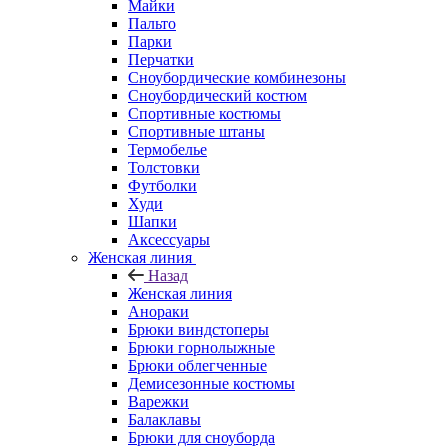
Майки
Пальто
Парки
Перчатки
Сноубордические комбинезоны
Сноубордический костюм
Спортивные костюмы
Спортивные штаны
Термобелье
Толстовки
Футболки
Худи
Шапки
Аксессуары
Женская линия
Назад
Женская линия
Анораки
Брюки виндстоперы
Брюки горнолыжные
Брюки облегченные
Демисезонные костюмы
Варежки
Балаклавы
Брюки для сноуборда