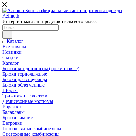
Интернет-магазин представительского класса
Каталог
Все товары
Новинки
Скидки
Каталог
Брюки виндстопперы (трекинговые)
Брюки горнолыжные
Брюки для сноуборда
Брюки облегченные
Шорты
Трикотажные костюмы
Демисезонные костюмы
Варежки
Балаклавы
Брюки зимние
Ветровки
Горнолыжные комбинезоны
Снегоходные комбинезоны