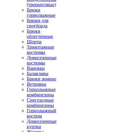
(трекинговые)
Брюки
горнолыжные
Брюки для
сноуборда
Брюки
облегченные
Шорты
Трикотажные
костюмы
Демисезонные
костюмы
Варежки
Балаклавы
Брюки зимние
Ветровки
Горнолыжные
комбинезоны
Снегоходные
комбинезоны
Горнолыжный
костюм
Демисезонные
куртки
Жилеты