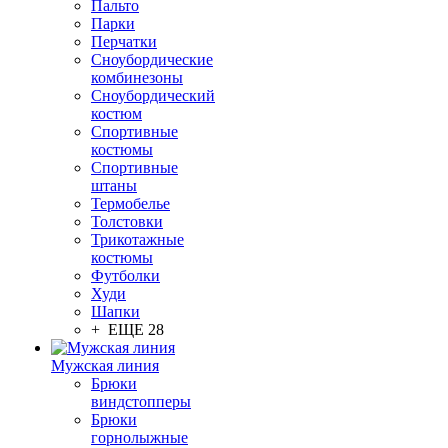
Пальто
Парки
Перчатки
Сноубордические
комбинезоны
Сноубордический
костюм
Спортивные
костюмы
Спортивные
штаны
Термобелье
Толстовки
Трикотажные
костюмы
Футболки
Худи
Шапки
+ ЕЩЕ 28
Мужская линия
Брюки
виндстопперы
Брюки
горнолыжные