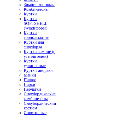
Зимние костюмы
Комбинезоны
Куртки
Куртки
SOFTSHELL
(Windstopper)
Куртки
горнолыжные
Куртки для
сноуборда
Куртки зимние (с
утеплителем)
Куртки
удлиненные
Куртки-анораки
Майки
Пальто
Парки
Перчатки
Сноубордические
комбинезоны
Сноубордический
костюм
Спортивные