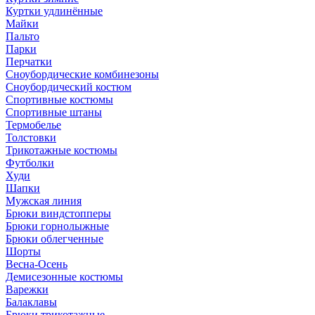
Куртки удлинённые
Майки
Пальто
Парки
Перчатки
Сноубордические комбинезоны
Сноубордический костюм
Спортивные костюмы
Спортивные штаны
Термобелье
Толстовки
Трикотажные костюмы
Футболки
Худи
Шапки
Мужская линия
Брюки виндстопперы
Брюки горнолыжные
Брюки облегченные
Шорты
Весна-Осень
Демисезонные костюмы
Варежки
Балаклавы
Брюки трикотажные