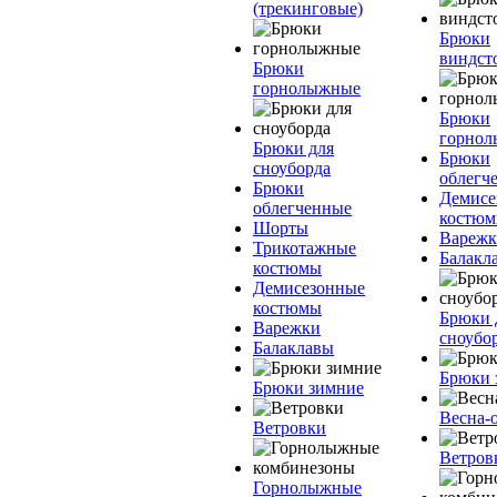
(трекинговые)
Брюки
виндст
Брюки
горнолыжные
Брюки
горно
Брюки для
Брюки
сноуборда
облегч
Брюки
Демисе
облегченные
костю
Шорты
Вареж
Трикотажные
Балакл
костюмы
Демисезонные
костюмы
Брюки 
Варежки
сноубо
Балаклавы
Брюки 
Брюки зимние
Весна-
Ветровки
Ветров
Горнолыжные