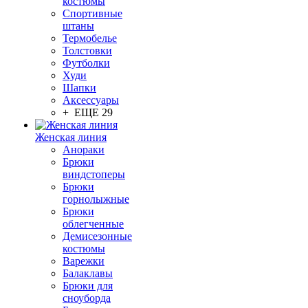
костюмы
Спортивные
штаны
Термобелье
Толстовки
Футболки
Худи
Шапки
Аксессуары
+ ЕЩЕ 29
Женская линия
Анораки
Брюки
виндстоперы
Брюки
горнолыжные
Брюки
облегченные
Демисезонные
костюмы
Варежки
Балаклавы
Брюки для
сноуборда