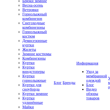
Брюки зимние
Весна-осень
Ветровки
Горнолыжный
комбинезон
Снегоходные
комбинезоны
Горнолыжный
костюм
Демисезонные
куртки
Жилеты
Зимние костюмы
Комбинезоны
Куртки
Информация
Куртки
виндстоперы
Уход за
Куртки
мембранной
У
горнолыжные
одеждой
Блог
Бренды
Куртки для
Блог
сноуборда
Видео
Куртки зимние
обзоры
Куртки
товаров
удлинённые
Майки