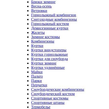
Брюки зимние
Весна-осень
Ветровки
Горнолыжный комбинезон
Снегоходные комбинезоны
Горнолыжный костюм
Демисезонные куртки
Жилеты
Зимние костюмы
Комбинезоны
Куртки
Куртки виндстоперы
Куртки горнолыжные
Куртки для сноуборда
Куртки зимние
Куртки удлинённые
Майки
Пальто
Парки
Перчатки
Сноубордические комбинезоны
Сноубордический костюм
Спортивные костюмы
Спортивные штаны
Термобелье