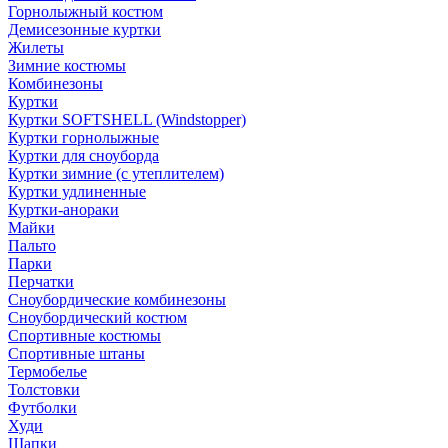
Горнолыжный костюм
Демисезонные куртки
Жилеты
Зимние костюмы
Комбинезоны
Куртки
Куртки SOFTSHELL (Windstopper)
Куртки горнолыжные
Куртки для сноуборда
Куртки зимние (с утеплителем)
Куртки удлиненные
Куртки-анораки
Майки
Пальто
Парки
Перчатки
Сноубордические комбинезоны
Сноубордический костюм
Спортивные костюмы
Спортивные штаны
Термобелье
Толстовки
Футболки
Худи
Шапки