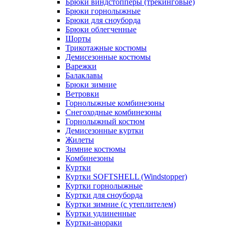
Брюки виндстопперы (трекинговые)
Брюки горнолыжные
Брюки для сноуборда
Брюки облегченные
Шорты
Трикотажные костюмы
Демисезонные костюмы
Варежки
Балаклавы
Брюки зимние
Ветровки
Горнолыжные комбинезоны
Снегоходные комбинезоны
Горнолыжный костюм
Демисезонные куртки
Жилеты
Зимние костюмы
Комбинезоны
Куртки
Куртки SOFTSHELL (Windstopper)
Куртки горнолыжные
Куртки для сноуборда
Куртки зимние (с утеплителем)
Куртки удлиненные
Куртки-анораки