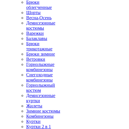
Брюки
облегченные
Шорты
Весна-Осень
Демисезонные
костюмы
Варежки
Балаклавы
Брюки
трикотажные
Брюки зимние
Ветровки
Горнолыжные
комбинезоны
Снегоходные
комбинезоны
Горнолыжный
костюм
Демисезонные
куртки
Жилеты
Зимние костюмы
Комбинезоны
Куртки
Куртки 2 в 1