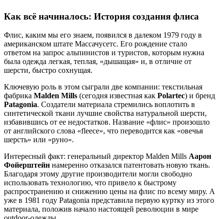
Как всё начиналось: История создания флиса
Флис, каким мы его знаем, появился в далеком 1979 году в
американском штате Массачусетс. Его рождение стало
ответом на запрос альпинистов и туристов, которым нужна
была одежда легкая, теплая, «дышащая» и, в отличие от
шерсти, быстро сохнущая.
Ключевую роль в этом сыграли две компании: текстильная
фабрика
Malden Mills
(сегодня известная как
Polartec
) и бренд
Patagonia
. Создатели материала стремились воплотить в
синтетической ткани лучшие свойства натуральной шерсти,
избавившись от ее недостатков. Название «флис» произошло
от английского слова «fleece», что переводится как «овечья
шерсть» или «руно».
Интересный факт: генеральный директор Malden Mills
Аарон
Фойерштейн
намеренно отказался патентовать новую ткань.
Благодаря этому другие производители могли свободно
использовать технологию, что привело к быстрому
распространению и снижению цены на флис по всему миру. А
уже в 1981 году Patagonia представила первую куртку из этого
материала, положив начало настоящей революции в мире
outdoor-одежды.