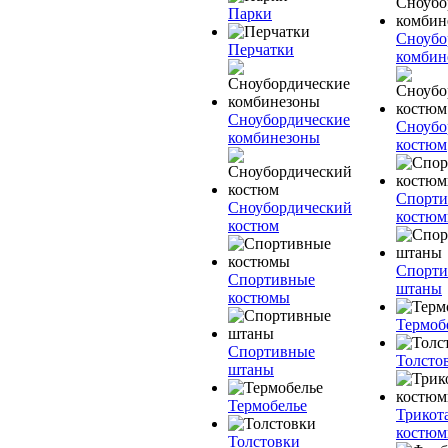
Парки
Сноубо
Перчатки
комбин
Сноубордические
Сноубо
комбинезоны
костюм
Спорт
Сноубордический
костю
костюм
Спорт
Спортивные
штаны
костюмы
Термоб
Спортивные
Толсто
штаны
Термобелье
Трикот
костю
Толстовки