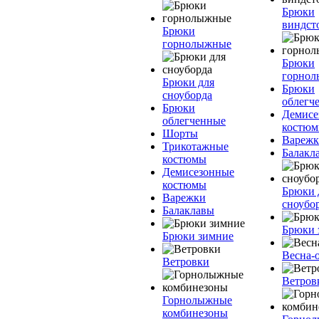
Брюки
виндст
Брюки
горнолыжные
Брюки
горно
Брюки для
Брюки
сноуборда
облегч
Брюки
Демисе
облегченные
костю
Шорты
Вареж
Трикотажные
Балакл
костюмы
Демисезонные
костюмы
Брюки 
Варежки
сноубо
Балаклавы
Брюки 
Брюки зимние
Весна-
Ветровки
Ветров
Горнолыжные
комбинезоны