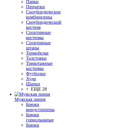
Парки
Перчатки
Сноубордические
комбинезоны
Сноубордический
костюм
Спортивные
костюмы
Спортивные
штаны
Термобелье
Толстовки
Трикотажные
костюмы
Футболки
Худи
Шапки
+ ЕЩЕ 28
Мужская линия
Брюки
виндстопперы
Брюки
горнолыжные
Брюки