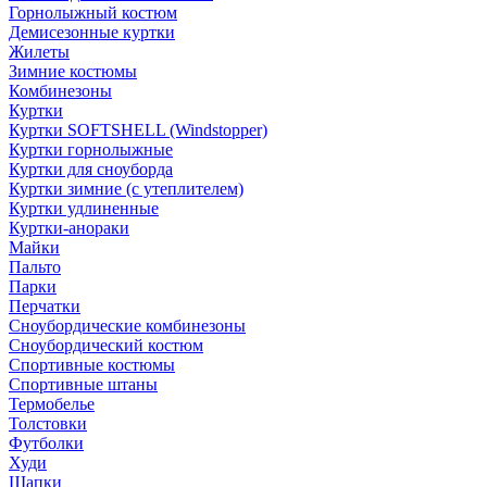
Горнолыжный костюм
Демисезонные куртки
Жилеты
Зимние костюмы
Комбинезоны
Куртки
Куртки SOFTSHELL (Windstopper)
Куртки горнолыжные
Куртки для сноуборда
Куртки зимние (с утеплителем)
Куртки удлиненные
Куртки-анораки
Майки
Пальто
Парки
Перчатки
Сноубордические комбинезоны
Сноубордический костюм
Спортивные костюмы
Спортивные штаны
Термобелье
Толстовки
Футболки
Худи
Шапки