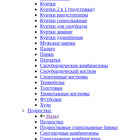
Куртки
Куртки 2 в 1 (подстежки)
Куртки виндстопперы
Куртки горнолыжные
Куртки для сноуборда
Куртки зимние
Куртки удлинённые
Мужские шапки
Пальто
Парки
Перчатки
Сноубордические комбинезоны
Сноубордический костюм
Спортивные костюмы
Термобелье
Толстовки
Трикотажные костюмы
Футболки
Худи
Подростки
Назад
Подростки
Подростковые горнолыжные брюки
Снегоходные комбинезоны
Горнолыжные комбинезоны