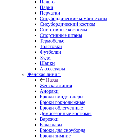
Пальто
Парки
Перчатки
Сноубордические комбинезоны
Сноубордический костюм
Спортивные костюмы
Спортивные штаны
Термобелье
Толстовки
Футболки
Худи
Шапки
Аксессуары
Женская линия
Назад
Женская линия
Анораки
Брюки виндстоперы
Брюки горнолыжные
Брюки облегченные
Демисезонные костюмы
Варежки
Балаклавы
Брюки для сноуборда
Брюки зимние