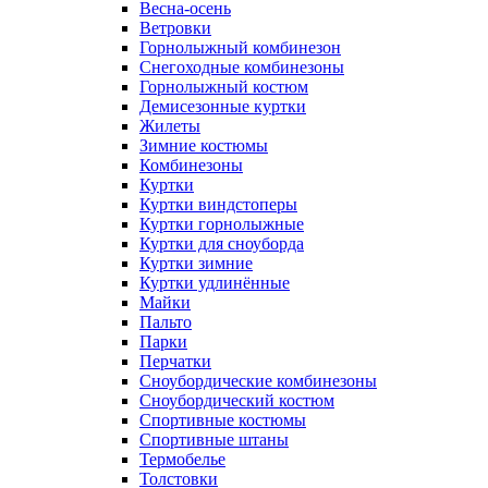
Весна-осень
Ветровки
Горнолыжный комбинезон
Снегоходные комбинезоны
Горнолыжный костюм
Демисезонные куртки
Жилеты
Зимние костюмы
Комбинезоны
Куртки
Куртки виндстоперы
Куртки горнолыжные
Куртки для сноуборда
Куртки зимние
Куртки удлинённые
Майки
Пальто
Парки
Перчатки
Сноубордические комбинезоны
Сноубордический костюм
Спортивные костюмы
Спортивные штаны
Термобелье
Толстовки