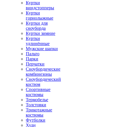
Куртки
виндстопперы
Куртки
горнолыжные
Куртки для
сноуборда
Куртки зимние
Куртки
удлинённые
Мужские шапки
Пальто
Парки
Перчатки
Сноубордические
комбинезоны
Сноубордический
костюм
Спортивные
костюмы
Термобелье
Толстовки
Трикотажные
костюмы
Футболки
Худи