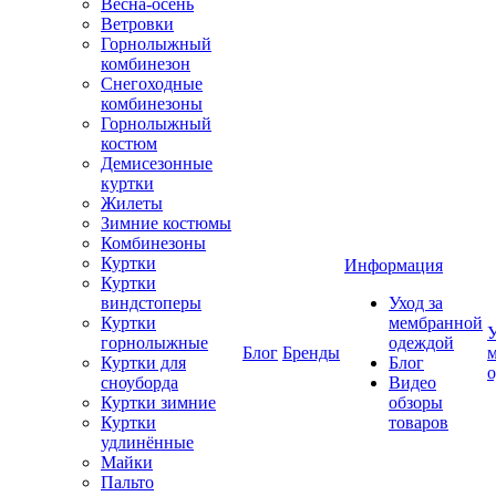
Весна-осень
Ветровки
Горнолыжный
комбинезон
Снегоходные
комбинезоны
Горнолыжный
костюм
Демисезонные
куртки
Жилеты
Зимние костюмы
Комбинезоны
Куртки
Информация
Куртки
виндстоперы
Уход за
Куртки
мембранной
У
горнолыжные
одеждой
Блог
Бренды
Куртки для
Блог
сноуборда
Видео
Куртки зимние
обзоры
Куртки
товаров
удлинённые
Майки
Пальто