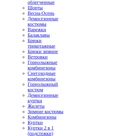
облегченные
Шорты
Весна-Осень
Демисезонные
костюмы
Варежки
Балаклавы
Брюки
трикотажные
Брюки зимние
Ветровки
Горнолыжные
комбинезоны
Снегоходные
комбинезоны
Горнолыжный
костюм
Демисезонные
куртки
Жилеты
Зимние костюмы
Комбинезоны
Куртки
Куртки 2 в 1
(подстежки)