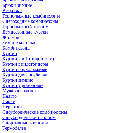
Брюки зимние
Ветровки
Горнолыжные комбинезоны
Снегоходные комбинезоны
Горнолыжный костюм
Демисезонные куртки
Жилеты
Зимние костюмы
Комбинезоны
Куртки
Куртки 2 в 1 (подстежки)
Куртки виндстопперы
Куртки горнолыжные
Куртки для сноуборда
Куртки зимние
Куртки удлинённые
Мужские шапки
Пальто
Парки
Перчатки
Сноубордические комбинезоны
Сноубордический костюм
Спортивные костюмы
Термобелье