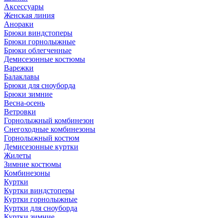
Аксессуары
Женская линия
Анораки
Брюки виндстоперы
Брюки горнолыжные
Брюки облегченные
Демисезонные костюмы
Варежки
Балаклавы
Брюки для сноуборда
Брюки зимние
Весна-осень
Ветровки
Горнолыжный комбинезон
Снегоходные комбинезоны
Горнолыжный костюм
Демисезонные куртки
Жилеты
Зимние костюмы
Комбинезоны
Куртки
Куртки виндстоперы
Куртки горнолыжные
Куртки для сноуборда
Куртки зимние