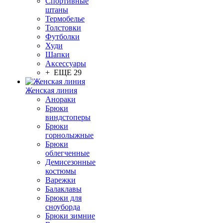
Спортивные
штаны
Термобелье
Толстовки
Футболки
Худи
Шапки
Аксессуары
+ ЕЩЕ 29
Женская линия
Анораки
Брюки
виндстоперы
Брюки
горнолыжные
Брюки
облегченные
Демисезонные
костюмы
Варежки
Балаклавы
Брюки для
сноуборда
Брюки зимние