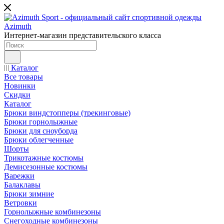
Интернет-магазин представительского класса
Каталог
Все товары
Новинки
Скидки
Каталог
Брюки виндстопперы (трекинговые)
Брюки горнолыжные
Брюки для сноуборда
Брюки облегченные
Шорты
Трикотажные костюмы
Демисезонные костюмы
Варежки
Балаклавы
Брюки зимние
Ветровки
Горнолыжные комбинезоны
Снегоходные комбинезоны