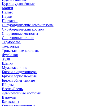
Куртки удлинённые
Майки
Пальто
Парки
Перчатки
Сноубордические комбинезоны
Сноубордический костюм
Спортивные костюмы
Спортивные штаны
Термобелье
Толстовки
Трикотажные костюмы
Футболки
Худи
Шапки
Мужская линия
Брюки виндстопперы
Брюки горнолыжные
Брюки облегченные
Шорты
Весна-Осень
Демисезонные костюмы
Варежки
Балаклавы
Брюки трикотажные