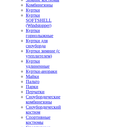
Комбинезоны
Куртки
Куртки
SOFTSHELL
(Windstopper)
Куртки
горнолыжные
Куртки для
сноуборда
Куртки зимние (с
утеплителем)
Куртки
удлиненные
Куртки-анораки
Майки
Пальто
Парки
Перчатки
Сноубордические
комбинезоны
Сноубордический
костюм
Спортивные
костюмы