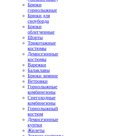
Брюки
горнолыжные
Брюки для
сноуборда
Брюки
облегченные
Шорты
Трикотажные
костюмы
Демисезонные
костюмы
Варежки
Балаклавы
Брюки зимние
Ветровки
Горнолыжные
комбинезоны
Снегоходные
комбинезоны
Горнолыжный
костюм
Демисезонные
куртки
Жилеты
Зимние костюмы