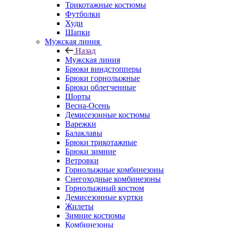
Трикотажные костюмы
Футболки
Худи
Шапки
Мужская линия
Назад
Мужская линия
Брюки виндстопперы
Брюки горнолыжные
Брюки облегченные
Шорты
Весна-Осень
Демисезонные костюмы
Варежки
Балаклавы
Брюки трикотажные
Брюки зимние
Ветровки
Горнолыжные комбинезоны
Снегоходные комбинезоны
Горнолыжный костюм
Демисезонные куртки
Жилеты
Зимние костюмы
Комбинезоны