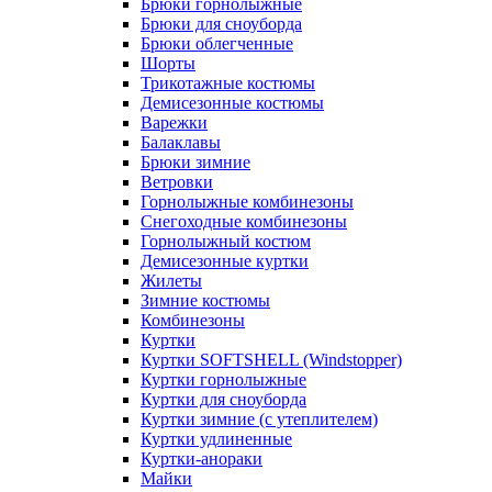
Брюки горнолыжные
Брюки для сноуборда
Брюки облегченные
Шорты
Трикотажные костюмы
Демисезонные костюмы
Варежки
Балаклавы
Брюки зимние
Ветровки
Горнолыжные комбинезоны
Снегоходные комбинезоны
Горнолыжный костюм
Демисезонные куртки
Жилеты
Зимние костюмы
Комбинезоны
Куртки
Куртки SOFTSHELL (Windstopper)
Куртки горнолыжные
Куртки для сноуборда
Куртки зимние (с утеплителем)
Куртки удлиненные
Куртки-анораки
Майки