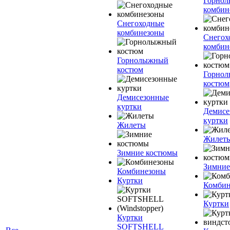
Горно
комбин
Снегоходные
комбинезоны
Снегох
комбин
Горнолыжный
костюм
Горно
костюм
Демисезонные
куртки
Демисе
куртки
Жилеты
Жилет
Зимние костюмы
Зимние
Комбинезоны
Куртки
Комбин
Куртки
Куртки
SOFTSHELL