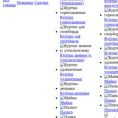
Все
Куртки
Новинки
Скидки
(Windstopper)
товары
виндст
Куртки
Куртки
горнолыжные
горно
Куртки для
Куртки
сноуборда
сноубо
Куртки
Куртки зимние (с
утеплителем)
Куртки
удлинё
Куртки
удлиненные
Майки
Пальто
Куртки-анораки
Парки
Майки
Перчат
Пальто