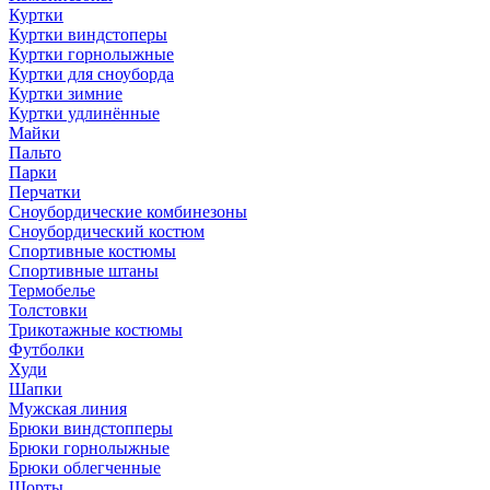
Куртки
Куртки виндстоперы
Куртки горнолыжные
Куртки для сноуборда
Куртки зимние
Куртки удлинённые
Майки
Пальто
Парки
Перчатки
Сноубордические комбинезоны
Сноубордический костюм
Спортивные костюмы
Спортивные штаны
Термобелье
Толстовки
Трикотажные костюмы
Футболки
Худи
Шапки
Мужская линия
Брюки виндстопперы
Брюки горнолыжные
Брюки облегченные
Шорты