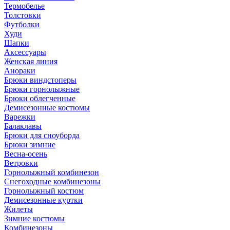
Термобелье
Толстовки
Футболки
Худи
Шапки
Аксессуары
Женская линия
Анораки
Брюки виндстоперы
Брюки горнолыжные
Брюки облегченные
Демисезонные костюмы
Варежки
Балаклавы
Брюки для сноуборда
Брюки зимние
Весна-осень
Ветровки
Горнолыжный комбинезон
Снегоходные комбинезоны
Горнолыжный костюм
Демисезонные куртки
Жилеты
Зимние костюмы
Комбинезоны