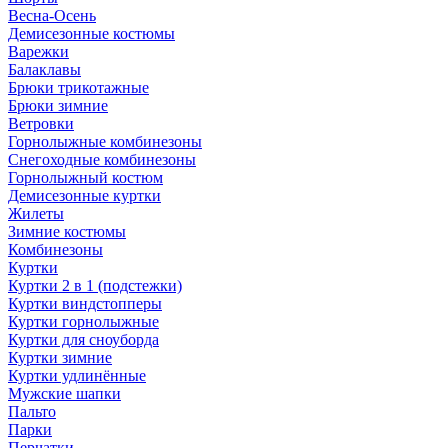
Весна-Осень
Демисезонные костюмы
Варежки
Балаклавы
Брюки трикотажные
Брюки зимние
Ветровки
Горнолыжные комбинезоны
Снегоходные комбинезоны
Горнолыжный костюм
Демисезонные куртки
Жилеты
Зимние костюмы
Комбинезоны
Куртки
Куртки 2 в 1 (подстежки)
Куртки виндстопперы
Куртки горнолыжные
Куртки для сноуборда
Куртки зимние
Куртки удлинённые
Мужские шапки
Пальто
Парки
Перчатки