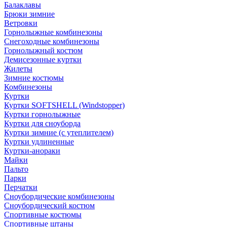
Балаклавы
Брюки зимние
Ветровки
Горнолыжные комбинезоны
Снегоходные комбинезоны
Горнолыжный костюм
Демисезонные куртки
Жилеты
Зимние костюмы
Комбинезоны
Куртки
Куртки SOFTSHELL (Windstopper)
Куртки горнолыжные
Куртки для сноуборда
Куртки зимние (с утеплителем)
Куртки удлиненные
Куртки-анораки
Майки
Пальто
Парки
Перчатки
Сноубордические комбинезоны
Сноубордический костюм
Спортивные костюмы
Спортивные штаны