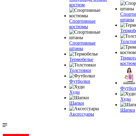
костюм
Спорт
штаны
Спортивные
костюмы
Термоб
Толсто
Спортивные
штаны
Трикот
Термобелье
костю
Толстовки
Футболки
Футбол
Худи
Худи
Шапки
Шапки
Аксессуары