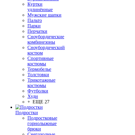
Куртки
удлинённые
Мужские шапки
Пальто
Парки
Перчатки
Сноубордические
комбинезоны
Сноубордический
костюм
Спортивные
костюмы
Термобелье
Толстовки
Трикотажные
костюмы
Футболки
Худи
+ ЕЩЕ 27
Подростки
Подростковые
горнолыжные
брюки
Снегоходные