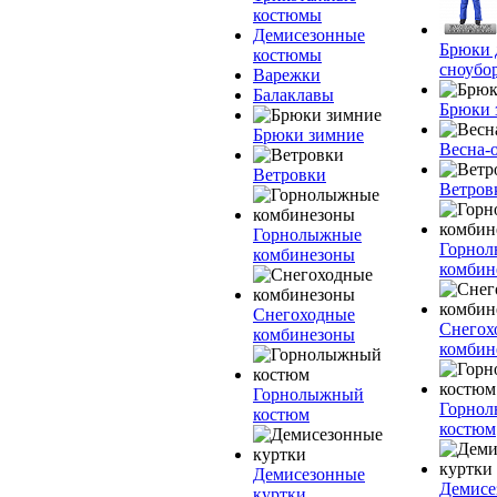
костюмы
Демисезонные
Брюки 
костюмы
сноубо
Варежки
Балаклавы
Брюки 
Брюки зимние
Весна-
Ветровки
Ветров
Горнолыжные
Горно
комбинезоны
комбин
Снегоходные
Снегох
комбинезоны
комбин
Горнолыжный
Горно
костюм
костюм
Демисезонные
Демисе
куртки