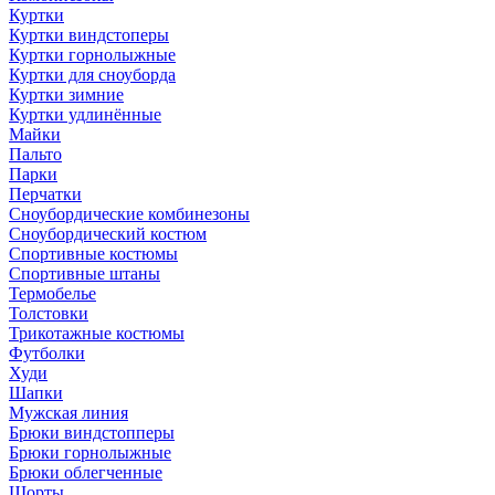
Куртки
Куртки виндстоперы
Куртки горнолыжные
Куртки для сноуборда
Куртки зимние
Куртки удлинённые
Майки
Пальто
Парки
Перчатки
Сноубордические комбинезоны
Сноубордический костюм
Спортивные костюмы
Спортивные штаны
Термобелье
Толстовки
Трикотажные костюмы
Футболки
Худи
Шапки
Мужская линия
Брюки виндстопперы
Брюки горнолыжные
Брюки облегченные
Шорты