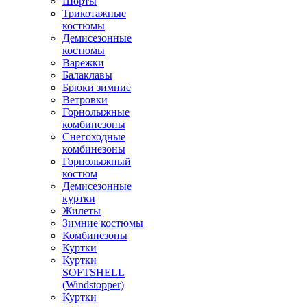
Шорты
Трикотажные
костюмы
Демисезонные
костюмы
Варежки
Балаклавы
Брюки зимние
Ветровки
Горнолыжные
комбинезоны
Снегоходные
комбинезоны
Горнолыжный
костюм
Демисезонные
куртки
Жилеты
Зимние костюмы
Комбинезоны
Куртки
Куртки
SOFTSHELL
(Windstopper)
Куртки