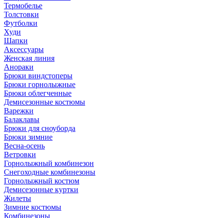
Термобелье
Толстовки
Футболки
Худи
Шапки
Аксессуары
Женская линия
Анораки
Брюки виндстоперы
Брюки горнолыжные
Брюки облегченные
Демисезонные костюмы
Варежки
Балаклавы
Брюки для сноуборда
Брюки зимние
Весна-осень
Ветровки
Горнолыжный комбинезон
Снегоходные комбинезоны
Горнолыжный костюм
Демисезонные куртки
Жилеты
Зимние костюмы
Комбинезоны