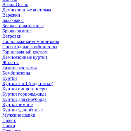
Весна-Осень
Демисезонные костюмы
Варежки
Балаклавы
Брюки трикотажные
Брюки зимние
Ветровки
Горнолыжные комбинезоны
Снегоходные комбинезоны
Горнолыжный костюм
Демисезонные куртки
Жилеты
Зимние костюмы
Комбинезоны
Куртки
Куртки 2 в 1 (подстежки)
Куртки виндстопперы
Куртки горнолыжные
Куртки для сноуборда
Куртки зимние
Куртки удлинённые
Мужские шапки
Пальто
Парки
Перчатки