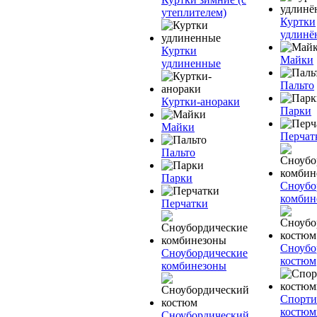
утеплителем)
Куртки
удлинё
Куртки
Майки
удлиненные
Пальто
Куртки-анораки
Парки
Майки
Перчат
Пальто
Парки
Сноубо
комбин
Перчатки
Сноубо
Сноубордические
костюм
комбинезоны
Спорт
костю
Сноубордический