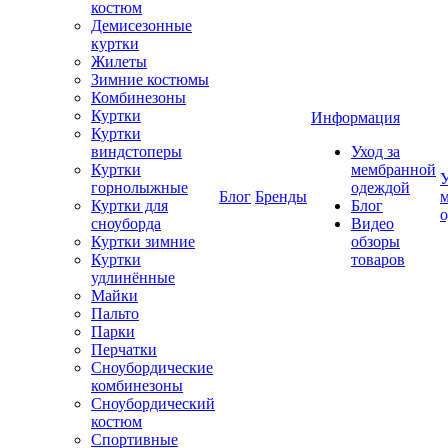
костюм
Демисезонные
куртки
Жилеты
Зимние костюмы
Комбинезоны
Куртки
Информация
Куртки
виндстоперы
Уход за
Куртки
мембранной
У
горнолыжные
одеждой
Блог
Бренды
Куртки для
Блог
сноуборда
Видео
Куртки зимние
обзоры
Куртки
товаров
удлинённые
Майки
Пальто
Парки
Перчатки
Сноубордические
комбинезоны
Сноубордический
костюм
Спортивные