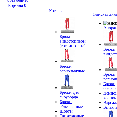
Сравнение
0
Корзина
0
Каталог
Женская лин
Анора
Брюки
виндстопперы
(трекинговые)
Брюки
виндст
Брюки
горнолыжные
Брюки
горно
Брюки
облегч
Брюки для
Демисе
сноуборда
костю
Брюки
Вареж
облегченные
Балакл
Шорты
Трикотажные