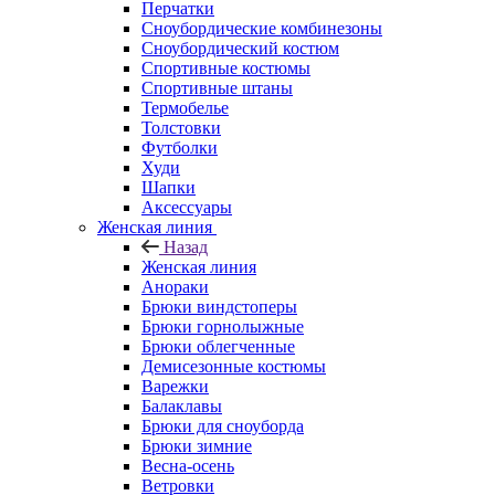
Перчатки
Сноубордические комбинезоны
Сноубордический костюм
Спортивные костюмы
Спортивные штаны
Термобелье
Толстовки
Футболки
Худи
Шапки
Аксессуары
Женская линия
Назад
Женская линия
Анораки
Брюки виндстоперы
Брюки горнолыжные
Брюки облегченные
Демисезонные костюмы
Варежки
Балаклавы
Брюки для сноуборда
Брюки зимние
Весна-осень
Ветровки