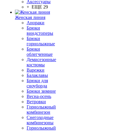
Аксессуары
+ ЕЩЕ 29
Женская линия
Анораки
Брюки
виндстоперы
Брюки
горнолыжные
Брюки
облегченные
Демисезонные
костюмы
Варежки
Балаклавы
Брюки для
сноуборда
Брюки зимние
Весна-осень
Ветровки
Горнолыжный
комбинезон
Снегоходные
комбинезоны
Горнолыжный