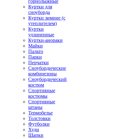
горнолыжные
Куртки для
сноуборда
Куртки зимние (с
утеплителем)
Куртки
удлиненные
Куртки-анораки
Майки
Пальто
Парки
Перчатки
Сноубордические
комбинезоны
Сноубордический
костюм
Спортивные
костюмы
Спортивные
штаны
Термобелье
Толстовки
Футболки
Худи
Шапки