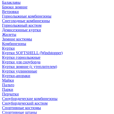
Балаклавы
Брюки зимние
Ветровки
Горнолыжные комбинезоны
Снегоходные комбинезоны
Горнолыжный костюм
Демисезонные куртки
Жилеты
Зимние костюмы
Комбинезоны
Куртки
Куртки SOFTSHELL (Windstopper)
Куртки горнолыжные
Куртки для сноуборда
Куртки зимние (с утеплителем)
Куртки удлиненные
Куртки-анораки
Майки
Пальто
Парки
Перчатки
Сноубордические комбинезоны
Сноубордический костюм
Спортивные костюмы
Спортивные штаны