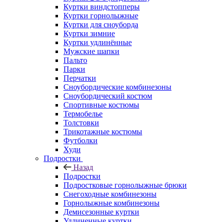
Куртки виндстопперы
Куртки горнолыжные
Куртки для сноуборда
Куртки зимние
Куртки удлинённые
Мужские шапки
Пальто
Парки
Перчатки
Сноубордические комбинезоны
Сноубордический костюм
Спортивные костюмы
Термобелье
Толстовки
Трикотажные костюмы
Футболки
Худи
Подростки
Назад
Подростки
Подростковые горнолыжные брюки
Снегоходные комбинезоны
Горнолыжные комбинезоны
Демисезонные куртки
Удлиненные куртки