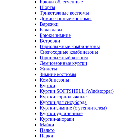
Брюки облегченные
Шорты
Трикотажные костюмы
Демисезонные костюмы
Варежки
Балаклавы
Брюки зимние
Ветровки
Горнолыжные комбинезоны
Снегоходные комбинезоны
Горнолыжный костюм
Демисезонные куртки
Жилеты
Зимние костюмы
Комбинезоны
Куртки
Куртки SOFTSHELL (Windstopper)
Куртки горнолыжные
Куртки для сноуборда
Куртки зимние (с утеплителем)
Куртки удлиненные
Куртки-анораки
Майки
Пальто
Парки