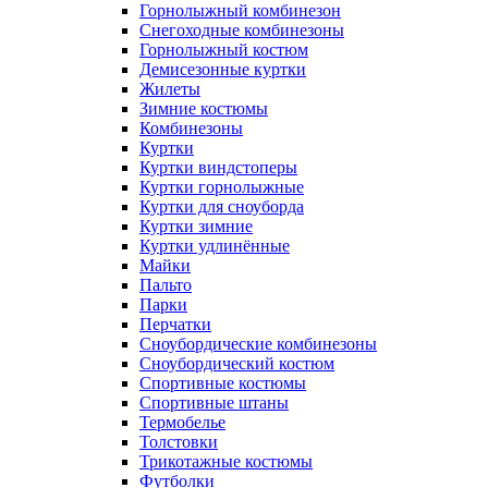
Горнолыжный комбинезон
Снегоходные комбинезоны
Горнолыжный костюм
Демисезонные куртки
Жилеты
Зимние костюмы
Комбинезоны
Куртки
Куртки виндстоперы
Куртки горнолыжные
Куртки для сноуборда
Куртки зимние
Куртки удлинённые
Майки
Пальто
Парки
Перчатки
Сноубордические комбинезоны
Сноубордический костюм
Спортивные костюмы
Спортивные штаны
Термобелье
Толстовки
Трикотажные костюмы
Футболки