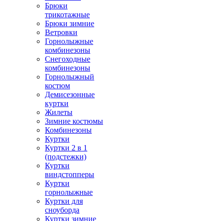
Брюки
трикотажные
Брюки зимние
Ветровки
Горнолыжные
комбинезоны
Снегоходные
комбинезоны
Горнолыжный
костюм
Демисезонные
куртки
Жилеты
Зимние костюмы
Комбинезоны
Куртки
Куртки 2 в 1
(подстежки)
Куртки
виндстопперы
Куртки
горнолыжные
Куртки для
сноуборда
Куртки зимние