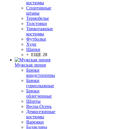
костюмы
Спортивные
штаны
Термобелье
Толстовки
Трикотажные
костюмы
Футболки
Худи
Шапки
+ ЕЩЕ 28
Мужская линия
Брюки
виндстопперы
Брюки
горнолыжные
Брюки
облегченные
Шорты
Весна-Осень
Демисезонные
костюмы
Варежки
Балаклавы