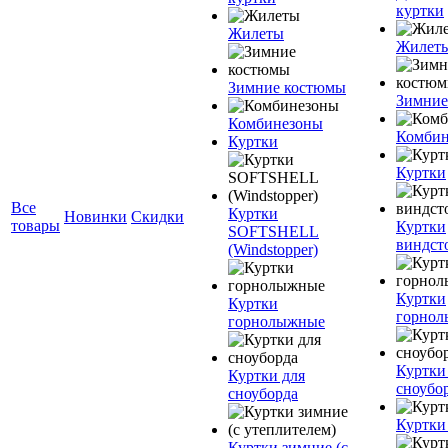
куртки
Жилеты
Жилет
Зимние костюмы
Зимние
Комбинезоны
Комбин
Куртки
Куртки
Все
Куртки
Новинки
Скидки
товары
Куртки
SOFTSHELL
виндст
(Windstopper)
Куртки
Куртки
горно
горнолыжные
Куртки
Куртки для
сноубо
сноуборда
Куртки
Куртки зимние (с