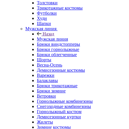
Толстовки
Трикотажные костюмы
Футболки
Худи
Шапки
Мужская линия
Назад
Мужская линия
Брюки виндстопперы
Брюки горнолыжные
Брюки облегченные
Шорты
Весна-Осень
Демисезонные костюмы
Варежки
Балаклавы
Брюки трикотажные
Брюки зимние
Ветровки
Горнолыжные комбинезоны
Снегоходные комбинезоны
Горнолыжный костюм
Демисезонные куртки
Жилеты
Зимние костюмы