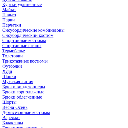
Куртки удлинённые
Майки
Пальто
Парки
Перчатки
Сноубордические комбинезоны
Сноубордический костюм
Спортивные костюмы
Спортивные штаны
Термобелье
Толстовки
Трикотажные костюмы
Футболки
Худи
Шапки
Мужская линия
Брюки виндстопперы
Брюки горнолыжные
Брюки облегченные
Шорты
Весна-Осень
Демисезонные костюмы
Варежки
Балаклавы
Брюки трикотажные