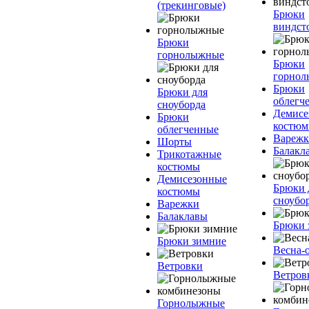
(трекинговые)
Брюки
виндст
Брюки
горнолыжные
Брюки
горно
Брюки
Брюки для
облегч
сноуборда
Демисе
Брюки
костю
облегченные
Вареж
Шорты
Балакл
Трикотажные
костюмы
Демисезонные
Брюки 
костюмы
сноубо
Варежки
Балаклавы
Брюки 
Брюки зимние
Весна-
Ветровки
Ветров
Горнолыжные