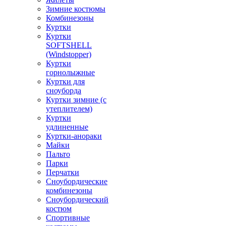
Зимние костюмы
Комбинезоны
Куртки
Куртки
SOFTSHELL
(Windstopper)
Куртки
горнолыжные
Куртки для
сноуборда
Куртки зимние (с
утеплителем)
Куртки
удлиненные
Куртки-анораки
Майки
Пальто
Парки
Перчатки
Сноубордические
комбинезоны
Сноубордический
костюм
Спортивные