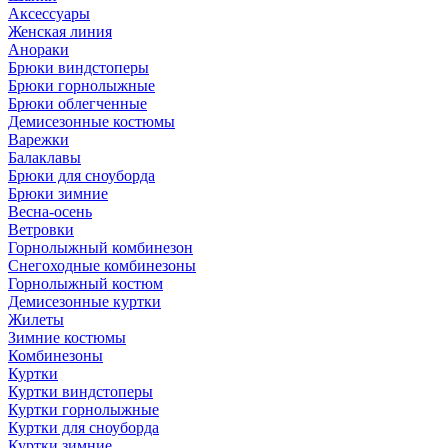
Аксессуары
Женская линия
Анораки
Брюки виндстоперы
Брюки горнолыжные
Брюки облегченные
Демисезонные костюмы
Варежки
Балаклавы
Брюки для сноуборда
Брюки зимние
Весна-осень
Ветровки
Горнолыжный комбинезон
Снегоходные комбинезоны
Горнолыжный костюм
Демисезонные куртки
Жилеты
Зимние костюмы
Комбинезоны
Куртки
Куртки виндстоперы
Куртки горнолыжные
Куртки для сноуборда
Куртки зимние