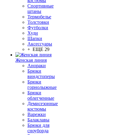
костюмы
Спортивные
штаны
Термобелье
Толстовки
Футболки
Худи
Шапки
Аксессуары
+ ЕЩЕ 29
Женская линия
Анораки
Брюки
виндстоперы
Брюки
горнолыжные
Брюки
облегченные
Демисезонные
костюмы
Варежки
Балаклавы
Брюки для
сноуборда