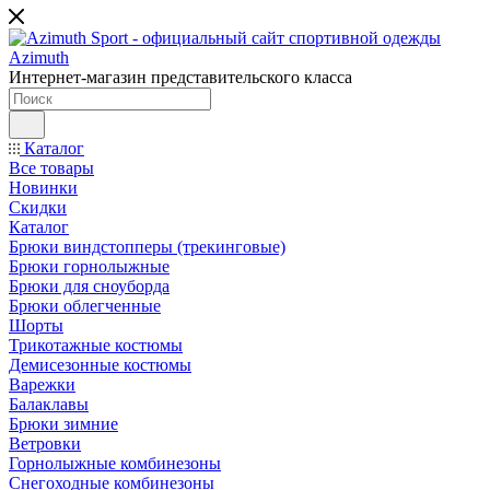
Интернет-магазин представительского класса
Каталог
Все товары
Новинки
Скидки
Каталог
Брюки виндстопперы (трекинговые)
Брюки горнолыжные
Брюки для сноуборда
Брюки облегченные
Шорты
Трикотажные костюмы
Демисезонные костюмы
Варежки
Балаклавы
Брюки зимние
Ветровки
Горнолыжные комбинезоны
Снегоходные комбинезоны