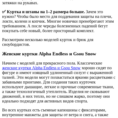
затяжки на рукавах.
✅ Куртка и штаны на 1–2 размера больше.
Зачем это
нужно? Чтобы было место для поддевания защиты на плечи,
локти, колени и копчик. Многие новички пренебрегают этим
требованием. А после череды болезненных падений бегут
покупать себе новый, более просторный комплект.
Рассмотрим несколько моделей курток и брюк для
сноубордистов.
Женские куртки Alpha Endless и
Gsou Snow
Начнем с моделей для прекрасного пола. Классические
женские куртки Alpha Endless и Gsou Snow
хорошо сидят по
фигуре и имеют изящный удлиненный силуэт с выраженной
талией. Эти модели могут похвастаться яркими расцветками с
забавными принтами. Для создания таких курточек
используют дышащие, легкие и прочные современные ткани,
а также технологичный утеплитель. Изделия не сковывают
движений, в них тепло, но не слишком жарко, поэтому они
идеально подходят для активных видов спорта.
Во всех куртках есть съемные капюшоны с фиксаторами,
внутренние манжеты для защиты от ветра и снега, а также