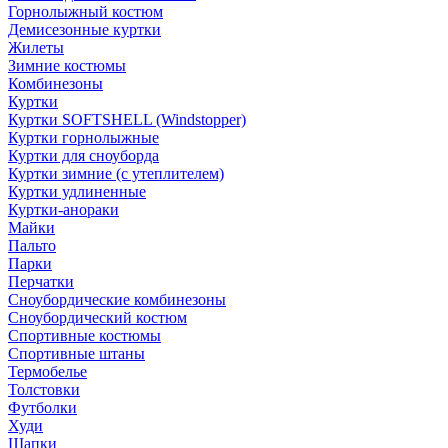
Горнолыжный костюм
Демисезонные куртки
Жилеты
Зимние костюмы
Комбинезоны
Куртки
Куртки SOFTSHELL (Windstopper)
Куртки горнолыжные
Куртки для сноуборда
Куртки зимние (с утеплителем)
Куртки удлиненные
Куртки-анораки
Майки
Пальто
Парки
Перчатки
Сноубордические комбинезоны
Сноубордический костюм
Спортивные костюмы
Спортивные штаны
Термобелье
Толстовки
Футболки
Худи
Шапки