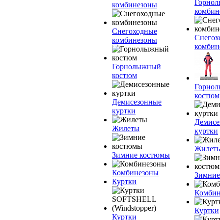
Горно
комбинезоны
комбин
Снегоходные
Снегох
комбинезоны
комбин
Горнолыжный
костюм
Горно
костюм
Демисезонные
куртки
Демисе
Жилеты
куртки
Жилет
Зимние костюмы
Комбинезоны
Зимние
Куртки
Комбин
Куртки
Куртки