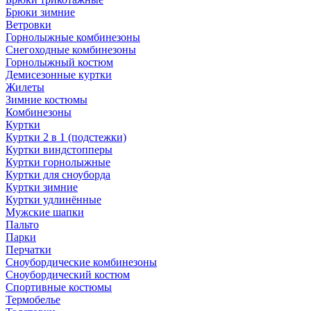
Брюки зимние
Ветровки
Горнолыжные комбинезоны
Снегоходные комбинезоны
Горнолыжный костюм
Демисезонные куртки
Жилеты
Зимние костюмы
Комбинезоны
Куртки
Куртки 2 в 1 (подстежки)
Куртки виндстопперы
Куртки горнолыжные
Куртки для сноуборда
Куртки зимние
Куртки удлинённые
Мужские шапки
Пальто
Парки
Перчатки
Сноубордические комбинезоны
Сноубордический костюм
Спортивные костюмы
Термобелье