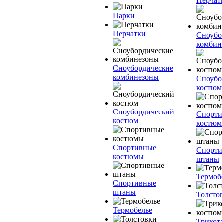
Перчат
Парки
Перчатки
Сноубо
комбин
Сноубордические
комбинезоны
Сноубо
костюм
Сноубордический
Спорт
костюм
костю
Спортивные
Спорт
костюмы
штаны
Термоб
Спортивные
штаны
Толсто
Термобелье
Трикот