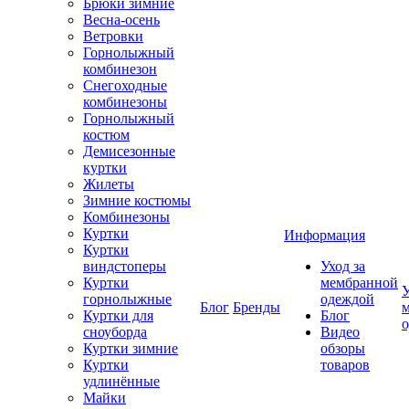
Брюки зимние
Весна-осень
Ветровки
Горнолыжный
комбинезон
Снегоходные
комбинезоны
Горнолыжный
костюм
Демисезонные
куртки
Жилеты
Зимние костюмы
Комбинезоны
Куртки
Информация
Куртки
виндстоперы
Уход за
Куртки
мембранной
У
горнолыжные
одеждой
Блог
Бренды
Куртки для
Блог
сноуборда
Видео
Куртки зимние
обзоры
Куртки
товаров
удлинённые
Майки