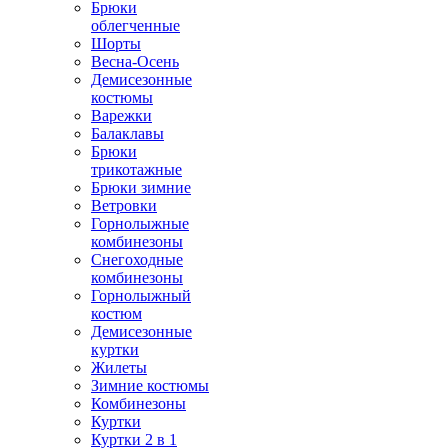
Брюки
облегченные
Шорты
Весна-Осень
Демисезонные
костюмы
Варежки
Балаклавы
Брюки
трикотажные
Брюки зимние
Ветровки
Горнолыжные
комбинезоны
Снегоходные
комбинезоны
Горнолыжный
костюм
Демисезонные
куртки
Жилеты
Зимние костюмы
Комбинезоны
Куртки
Куртки 2 в 1