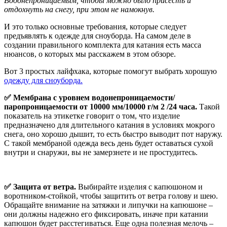
Водонепроницаемым, чтобы можно было присесть и
отдохнуть на снегу, при этом не намокнув.
И это только основные требования, которые следует
предъявлять к одежде для сноуборда. На самом деле в
создании правильного комплекта для катания есть масса
нюансов, о которых мы расскажем в этом обзоре.
Вот 3 простых лайфхака, которые помогут выбрать хорошую
одежду для сноуборда.
✅ Мембрана с уровнем водонепроницаемости/
паропроницаемости от 10000 мм/10000 г/м 2 /24 часа.
Такой
показатель на этикетке говорит о том, что изделие
предназначено для длительного катания в условиях мокрого
снега, оно хорошо дышит, то есть быстро выводит пот наружу.
С такой мембраной одежда весь день будет оставаться сухой
внутри и снаружи, вы не замерзнете и не простудитесь.
✅ Защита от ветра.
Выбирайте изделия с капюшоном и
воротником-стойкой, чтобы защитить от ветра голову и шею.
Обращайте внимание на затяжки и липучки на капюшоне –
они должны надежно его фиксировать, иначе при катании
капюшон будет расстегиваться. Еще одна полезная мелочь –