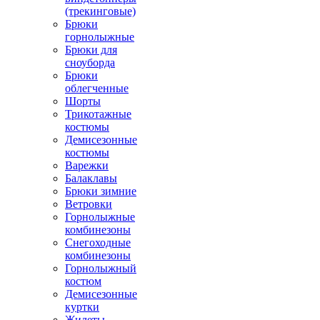
(трекинговые)
Брюки
горнолыжные
Брюки для
сноуборда
Брюки
облегченные
Шорты
Трикотажные
костюмы
Демисезонные
костюмы
Варежки
Балаклавы
Брюки зимние
Ветровки
Горнолыжные
комбинезоны
Снегоходные
комбинезоны
Горнолыжный
костюм
Демисезонные
куртки
Жилеты