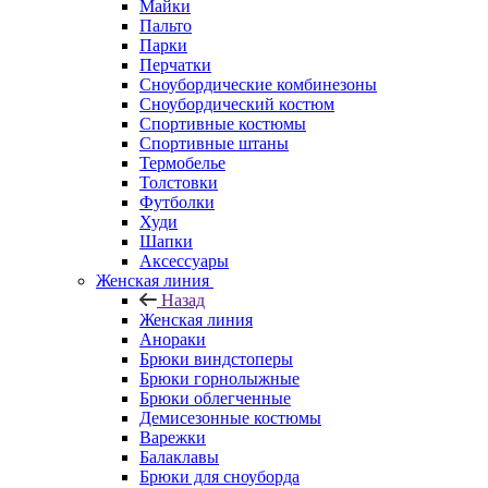
Майки
Пальто
Парки
Перчатки
Сноубордические комбинезоны
Сноубордический костюм
Спортивные костюмы
Спортивные штаны
Термобелье
Толстовки
Футболки
Худи
Шапки
Аксессуары
Женская линия
Назад
Женская линия
Анораки
Брюки виндстоперы
Брюки горнолыжные
Брюки облегченные
Демисезонные костюмы
Варежки
Балаклавы
Брюки для сноуборда