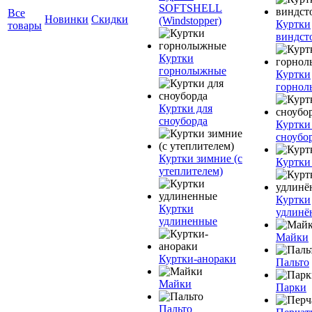
SOFTSHELL
Все
Новинки
Скидки
(Windstopper)
Куртки
товары
виндст
Куртки
горнолыжные
Куртки
горно
Куртки для
сноуборда
Куртки
сноубо
Куртки зимние (с
Куртки
утеплителем)
Куртки
Куртки
удлинё
удлиненные
Майки
Куртки-анораки
Пальто
Майки
Парки
Пальто