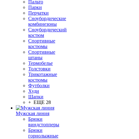
Пальто
Парки
Перчатки
Сноубордические
комбинезоны
Сноубордический
костюм
Спортивные
костюмы
Спортивные
штаны
Термобелье
Толстовки
Трикотажные
костюмы
Футболки
Худи
Шапки
+ ЕЩЕ 28
Мужская линия
Брюки
виндстопперы
Брюки
горнолыжные