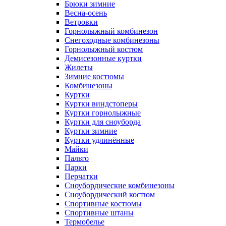
Брюки зимние
Весна-осень
Ветровки
Горнолыжный комбинезон
Снегоходные комбинезоны
Горнолыжный костюм
Демисезонные куртки
Жилеты
Зимние костюмы
Комбинезоны
Куртки
Куртки виндстоперы
Куртки горнолыжные
Куртки для сноуборда
Куртки зимние
Куртки удлинённые
Майки
Пальто
Парки
Перчатки
Сноубордические комбинезоны
Сноубордический костюм
Спортивные костюмы
Спортивные штаны
Термобелье