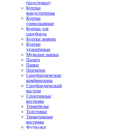
(подстежки)
Куртки
виндстопперы
Куртки
горнолыжные
Куртки для
сноуборда
Куртки зимние
Куртки
удлинённые
Мужские шапки
Пальто
Парки
Перчатки
Сноубордические
комбинезоны
Сноубордический
костюм
Спортивные
костюмы
Термобелье
Толстовки
Трикотажные
костюмы
Футболки