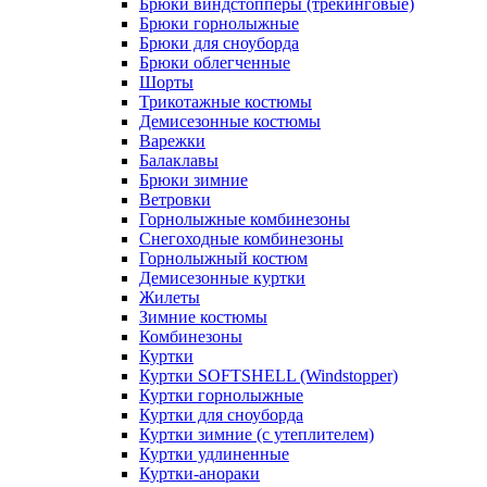
Брюки виндстопперы (трекинговые)
Брюки горнолыжные
Брюки для сноуборда
Брюки облегченные
Шорты
Трикотажные костюмы
Демисезонные костюмы
Варежки
Балаклавы
Брюки зимние
Ветровки
Горнолыжные комбинезоны
Снегоходные комбинезоны
Горнолыжный костюм
Демисезонные куртки
Жилеты
Зимние костюмы
Комбинезоны
Куртки
Куртки SOFTSHELL (Windstopper)
Куртки горнолыжные
Куртки для сноуборда
Куртки зимние (с утеплителем)
Куртки удлиненные
Куртки-анораки