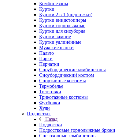
Комбинезоны
Куртки
Куртки 2 в 1 (подстежки)
Куртки виндстопперы
Куртки горнолыжные
Куртки для сноуборда
Куртки зимние
Куртки удлинённые
Мужские шапки
Пальто
Парки
Перчатки
Сноубордические комбинезоны
Сноубордический костюм
Спортивные костюмы
Термобелье
Толстовки
Трикотажные костюмы
Футболки
Худи
Подростки
Назад
Подростки
Подростковые горнолыжные брюки
Снегоходные комбинезоны