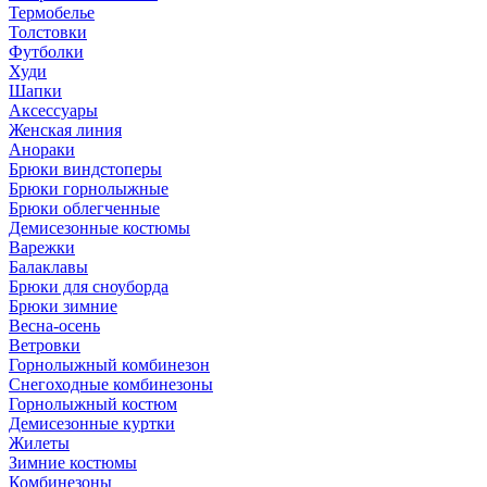
Термобелье
Толстовки
Футболки
Худи
Шапки
Аксессуары
Женская линия
Анораки
Брюки виндстоперы
Брюки горнолыжные
Брюки облегченные
Демисезонные костюмы
Варежки
Балаклавы
Брюки для сноуборда
Брюки зимние
Весна-осень
Ветровки
Горнолыжный комбинезон
Снегоходные комбинезоны
Горнолыжный костюм
Демисезонные куртки
Жилеты
Зимние костюмы
Комбинезоны