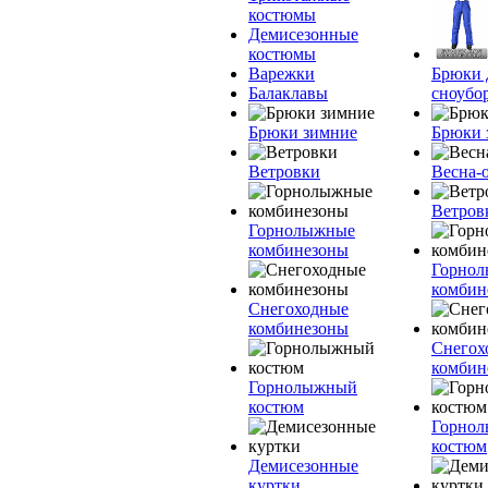
костюмы
Демисезонные
костюмы
Варежки
Брюки 
Балаклавы
сноубо
Брюки зимние
Брюки 
Ветровки
Весна-
Ветров
Горнолыжные
комбинезоны
Горно
комбин
Снегоходные
комбинезоны
Снегох
комбин
Горнолыжный
костюм
Горно
костюм
Демисезонные
куртки