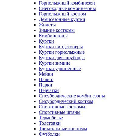
Горнолыжный комбинезон
Снегоходные комбинезоны
Горнолыжный костюм
Демисезонные куртки
Жилеты
Зимние костюмы
Комбинезоны
Куртки
Куртки виндстоперы
Куртки горнолыжные
Куртки для сноуборда
Куртки зимние
Куртки удлинённые
Майки
Пальто
Парки
Перчатки
Сноубордические комбинезоны
Сноубордический костюм
Спортивные костюмы
Спортивные штаны
Термобелье
Толстовки
Трикотажные костюмы
Футболки