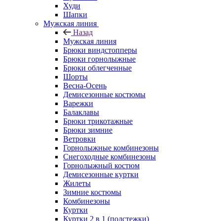
Худи
Шапки
Мужская линия
Назад
Мужская линия
Брюки виндстопперы
Брюки горнолыжные
Брюки облегченные
Шорты
Весна-Осень
Демисезонные костюмы
Варежки
Балаклавы
Брюки трикотажные
Брюки зимние
Ветровки
Горнолыжные комбинезоны
Снегоходные комбинезоны
Горнолыжный костюм
Демисезонные куртки
Жилеты
Зимние костюмы
Комбинезоны
Куртки
Куртки 2 в 1 (подстежки)