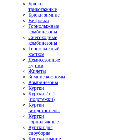
Брюки
трикотажные
Брюки зимние
Ветровки
Горнолыжные
комбинезоны
Снегоходные
комбинезоны
Горнолыжный
костюм
Демисезонные
куртки
Жилеты
Зимние костюмы
Комбинезоны
Куртки
Куртки 2 в 1
(подстежки)
Куртки
виндстопперы
Куртки
горнолыжные
Куртки для
сноуборда
Куртки зимние