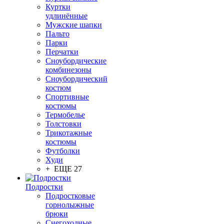
Куртки
удлинённые
Мужские шапки
Пальто
Парки
Перчатки
Сноубордические
комбинезоны
Сноубордический
костюм
Спортивные
костюмы
Термобелье
Толстовки
Трикотажные
костюмы
Футболки
Худи
+ ЕЩЕ 27
Подростки
Подростковые
горнолыжные
брюки
Снегоходные