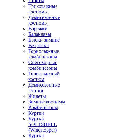
Шорты
Трикотажные
костюмы
Демисезонные
костюмы
Варежки
Балаклавы
Брюки зимние
Ветровки
Горнолыжные
комбинезоны
Снегоходные
комбинезоны
Горнолыжный
костюм
Демисезонные
куртки
Жилеты
Зимние костюмы
Комбинезоны
Куртки
Куртки
SOFTSHELL
(Windstopper)
Куртки