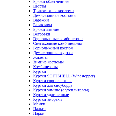
Брюки облегченные
Шорты
Трикотажные костюмы
Демисезонные костюмы
Варежки
Балаклавы
Брюки зимние
Ветровки
Горнолыжные комбинезоны
Снегоходные комбинезоны
Горнолыжный костюм
Демисезонные куртки
Жилеты
Зимние костюмы
Комбинезоны
Куртки
Куртки SOFTSHELL (Windstopper)
Куртки горнолыжные
Куртки для сноуборда
Куртки зимние (с утеплителем)
Куртки удлиненные
Куртки-анораки
Майки
Пальто
Парки