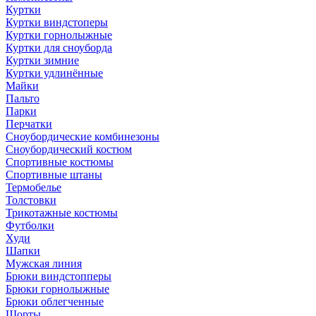
Куртки
Куртки виндстоперы
Куртки горнолыжные
Куртки для сноуборда
Куртки зимние
Куртки удлинённые
Майки
Пальто
Парки
Перчатки
Сноубордические комбинезоны
Сноубордический костюм
Спортивные костюмы
Спортивные штаны
Термобелье
Толстовки
Трикотажные костюмы
Футболки
Худи
Шапки
Мужская линия
Брюки виндстопперы
Брюки горнолыжные
Брюки облегченные
Шорты