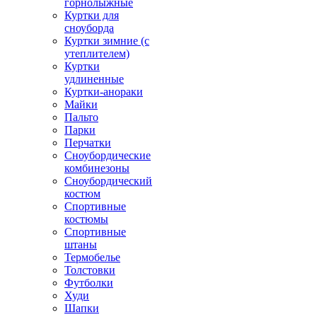
горнолыжные
Куртки для
сноуборда
Куртки зимние (с
утеплителем)
Куртки
удлиненные
Куртки-анораки
Майки
Пальто
Парки
Перчатки
Сноубордические
комбинезоны
Сноубордический
костюм
Спортивные
костюмы
Спортивные
штаны
Термобелье
Толстовки
Футболки
Худи
Шапки