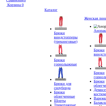
Сравнение
0
Корзина
0
Каталог
Женская лин
Анора
Брюки
виндстопперы
(трекинговые)
Брюки
виндст
Брюки
горнолыжные
Брюки
горно
Брюки
Брюки для
облегч
сноуборда
Демисе
Брюки
костю
облегченные
Вареж
Шорты
Балакл
Трикотажные