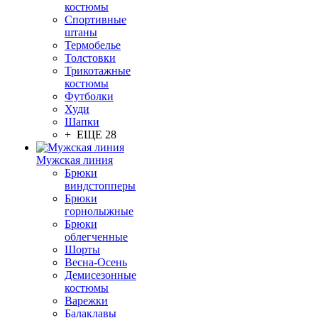
костюмы
Спортивные
штаны
Термобелье
Толстовки
Трикотажные
костюмы
Футболки
Худи
Шапки
+ ЕЩЕ 28
Мужская линия
Брюки
виндстопперы
Брюки
горнолыжные
Брюки
облегченные
Шорты
Весна-Осень
Демисезонные
костюмы
Варежки
Балаклавы