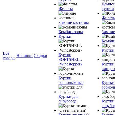
Демисе
Жилеты
куртки
Жилет
Зимние костюмы
Комбинезоны
Зимние
Куртки
Комбин
Куртки
Все
Куртки
Новинки
Скидки
товары
SOFTSHELL
(Windstopper)
Куртки
виндст
Куртки
горнолыжные
Куртки
горно
Куртки для
сноуборда
Куртки
сноубо
Куртки зимние (с
Куртки