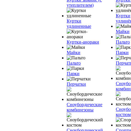
утеплителем)
Куртки
Куртки
удлинё
удлиненные
Майки
Куртки-анораки
Пальто
Майки
Парки
Пальто
Перчат
Парки
Сноубо
Перчатки
комбин
Сноубордические
Сноубо
комбинезоны
костюм
Сноубордический
Спорт