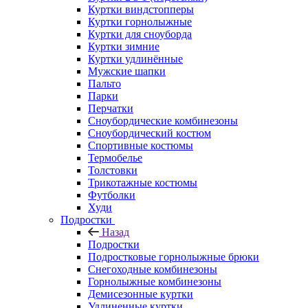
Куртки виндстопперы
Куртки горнолыжные
Куртки для сноуборда
Куртки зимние
Куртки удлинённые
Мужские шапки
Пальто
Парки
Перчатки
Сноубордические комбинезоны
Сноубордический костюм
Спортивные костюмы
Термобелье
Толстовки
Трикотажные костюмы
Футболки
Худи
Подростки
Назад
Подростки
Подростковые горнолыжные брюки
Снегоходные комбинезоны
Горнолыжные комбинезоны
Демисезонные куртки
Удлиненные куртки