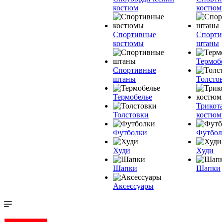
костюм
костю
Спортивные
Спорт
костюмы
штаны
Термоб
Спортивные
штаны
Толсто
Термобелье
Трикот
Толстовки
костю
Футболки
Футбол
Худи
Худи
Шапки
Шапки
Аксессуары