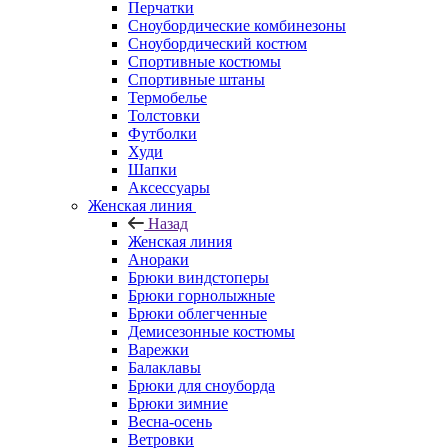
Перчатки
Сноубордические комбинезоны
Сноубордический костюм
Спортивные костюмы
Спортивные штаны
Термобелье
Толстовки
Футболки
Худи
Шапки
Аксессуары
Женская линия
Назад
Женская линия
Анораки
Брюки виндстоперы
Брюки горнолыжные
Брюки облегченные
Демисезонные костюмы
Варежки
Балаклавы
Брюки для сноуборда
Брюки зимние
Весна-осень
Ветровки