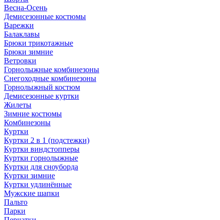
Весна-Осень
Демисезонные костюмы
Варежки
Балаклавы
Брюки трикотажные
Брюки зимние
Ветровки
Горнолыжные комбинезоны
Снегоходные комбинезоны
Горнолыжный костюм
Демисезонные куртки
Жилеты
Зимние костюмы
Комбинезоны
Куртки
Куртки 2 в 1 (подстежки)
Куртки виндстопперы
Куртки горнолыжные
Куртки для сноуборда
Куртки зимние
Куртки удлинённые
Мужские шапки
Пальто
Парки
Перчатки