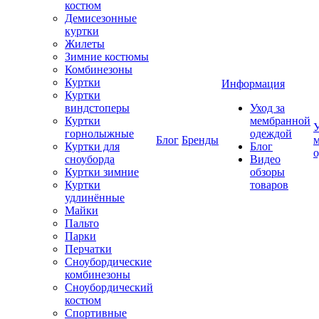
костюм
Демисезонные
куртки
Жилеты
Зимние костюмы
Комбинезоны
Куртки
Информация
Куртки
виндстоперы
Уход за
Куртки
мембранной
У
горнолыжные
одеждой
Блог
Бренды
Куртки для
Блог
сноуборда
Видео
Куртки зимние
обзоры
Куртки
товаров
удлинённые
Майки
Пальто
Парки
Перчатки
Сноубордические
комбинезоны
Сноубордический
костюм
Спортивные