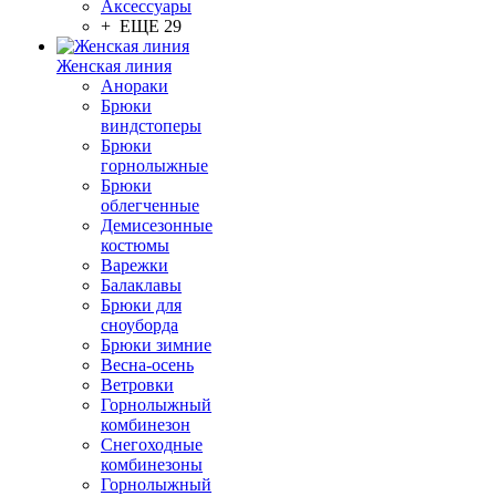
Аксессуары
+ ЕЩЕ 29
Женская линия
Анораки
Брюки
виндстоперы
Брюки
горнолыжные
Брюки
облегченные
Демисезонные
костюмы
Варежки
Балаклавы
Брюки для
сноуборда
Брюки зимние
Весна-осень
Ветровки
Горнолыжный
комбинезон
Снегоходные
комбинезоны
Горнолыжный