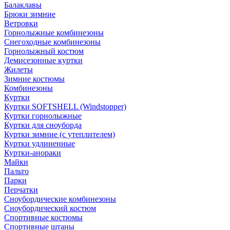
Балаклавы
Брюки зимние
Ветровки
Горнолыжные комбинезоны
Снегоходные комбинезоны
Горнолыжный костюм
Демисезонные куртки
Жилеты
Зимние костюмы
Комбинезоны
Куртки
Куртки SOFTSHELL (Windstopper)
Куртки горнолыжные
Куртки для сноуборда
Куртки зимние (с утеплителем)
Куртки удлиненные
Куртки-анораки
Майки
Пальто
Парки
Перчатки
Сноубордические комбинезоны
Сноубордический костюм
Спортивные костюмы
Спортивные штаны