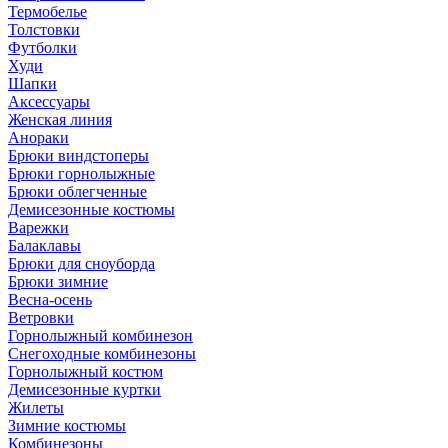
Термобелье
Толстовки
Футболки
Худи
Шапки
Аксессуары
Женская линия
Анораки
Брюки виндстоперы
Брюки горнолыжные
Брюки облегченные
Демисезонные костюмы
Варежки
Балаклавы
Брюки для сноуборда
Брюки зимние
Весна-осень
Ветровки
Горнолыжный комбинезон
Снегоходные комбинезоны
Горнолыжный костюм
Демисезонные куртки
Жилеты
Зимние костюмы
Комбинезоны