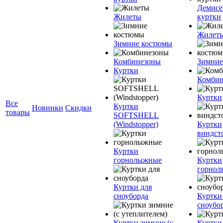
Демисе
Жилеты
куртки
Жилет
Зимние костюмы
Комбинезоны
Зимние
Куртки
Комбин
Куртки
Все
Куртки
Новинки
Скидки
товары
SOFTSHELL
(Windstopper)
Куртки
виндст
Куртки
горнолыжные
Куртки
горно
Куртки для
сноуборда
Куртки
сноубо
Куртки зимние (с
Куртки