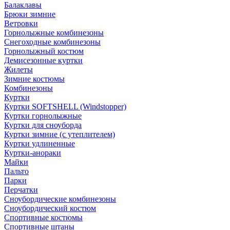
Балаклавы
Брюки зимние
Ветровки
Горнолыжные комбинезоны
Снегоходные комбинезоны
Горнолыжный костюм
Демисезонные куртки
Жилеты
Зимние костюмы
Комбинезоны
Куртки
Куртки SOFTSHELL (Windstopper)
Куртки горнолыжные
Куртки для сноуборда
Куртки зимние (с утеплителем)
Куртки удлиненные
Куртки-анораки
Майки
Пальто
Парки
Перчатки
Сноубордические комбинезоны
Сноубордический костюм
Спортивные костюмы
Спортивные штаны