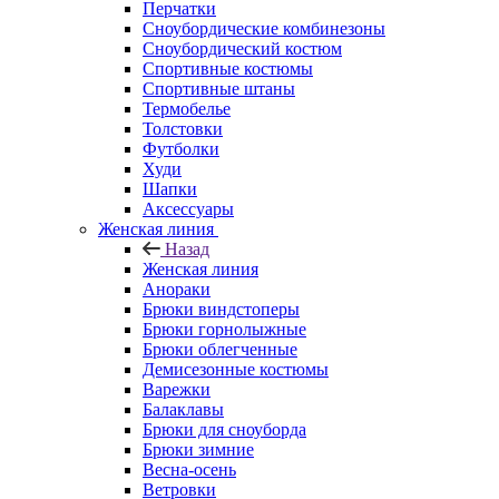
Перчатки
Сноубордические комбинезоны
Сноубордический костюм
Спортивные костюмы
Спортивные штаны
Термобелье
Толстовки
Футболки
Худи
Шапки
Аксессуары
Женская линия
Назад
Женская линия
Анораки
Брюки виндстоперы
Брюки горнолыжные
Брюки облегченные
Демисезонные костюмы
Варежки
Балаклавы
Брюки для сноуборда
Брюки зимние
Весна-осень
Ветровки