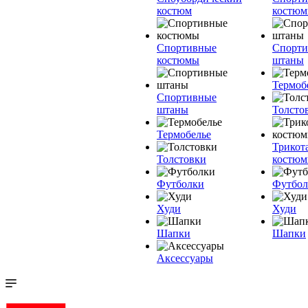
костюм
костю
Спортивные
Спорт
костюмы
штаны
Термоб
Спортивные
штаны
Толсто
Термобелье
Трикот
Толстовки
костю
Футболки
Футбол
Худи
Худи
Шапки
Шапки
Аксессуары