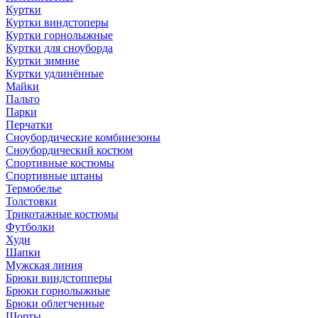
Куртки
Куртки виндстоперы
Куртки горнолыжные
Куртки для сноуборда
Куртки зимние
Куртки удлинённые
Майки
Пальто
Парки
Перчатки
Сноубордические комбинезоны
Сноубордический костюм
Спортивные костюмы
Спортивные штаны
Термобелье
Толстовки
Трикотажные костюмы
Футболки
Худи
Шапки
Мужская линия
Брюки виндстопперы
Брюки горнолыжные
Брюки облегченные
Шорты