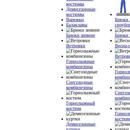
костюмы
Демисезонные
костюмы
Варежки
Брюки 
Балаклавы
сноубо
Брюки зимние
Брюки 
Ветровки
Весна-
Ветров
Горнолыжные
комбинезоны
Горно
комбин
Снегоходные
комбинезоны
Снегох
комбин
Горнолыжный
костюм
Горно
костюм
Демисезонные
куртки