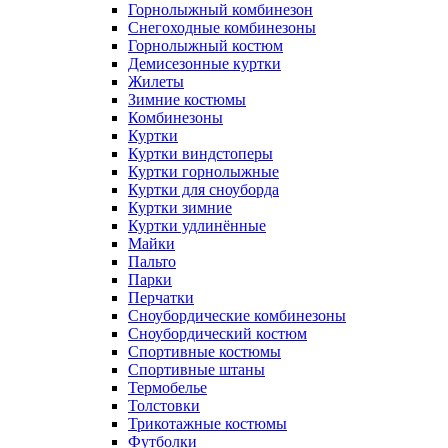
Горнолыжный комбинезон
Снегоходные комбинезоны
Горнолыжный костюм
Демисезонные куртки
Жилеты
Зимние костюмы
Комбинезоны
Куртки
Куртки виндстоперы
Куртки горнолыжные
Куртки для сноуборда
Куртки зимние
Куртки удлинённые
Майки
Пальто
Парки
Перчатки
Сноубордические комбинезоны
Сноубордический костюм
Спортивные костюмы
Спортивные штаны
Термобелье
Толстовки
Трикотажные костюмы
Футболки