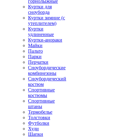
горнолыжные
Куртки для
сноуборда
Куртки зимние (с
утеплителем)
Куртки
удлиненные
Куртки-анораки
Майки
Пальто
Парки
Перчатки
Сноубордические
комбинезоны
Сноубордический
костюм
Спортивные
костюмы
Спортивные
штаны
Термобелье
Толстовки
Футболки
Худи
Шапки