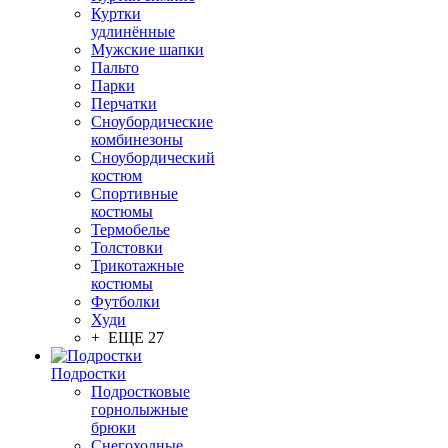
Куртки
удлинённые
Мужские шапки
Пальто
Парки
Перчатки
Сноубордические
комбинезоны
Сноубордический
костюм
Спортивные
костюмы
Термобелье
Толстовки
Трикотажные
костюмы
Футболки
Худи
+ ЕЩЕ 27
Подростки
Подростковые
горнолыжные
брюки
Снегоходные