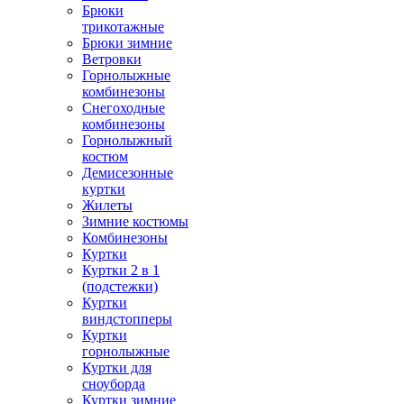
Брюки
трикотажные
Брюки зимние
Ветровки
Горнолыжные
комбинезоны
Снегоходные
комбинезоны
Горнолыжный
костюм
Демисезонные
куртки
Жилеты
Зимние костюмы
Комбинезоны
Куртки
Куртки 2 в 1
(подстежки)
Куртки
виндстопперы
Куртки
горнолыжные
Куртки для
сноуборда
Куртки зимние