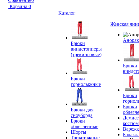
Сравнение
0
Корзина
0
Каталог
Женская лин
Анора
Брюки
виндстопперы
(трекинговые)
Брюки
виндст
Брюки
горнолыжные
Брюки
горно
Брюки
Брюки для
облегч
сноуборда
Демисе
Брюки
костю
облегченные
Вареж
Шорты
Балакл
Трикотажные