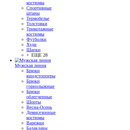
костюмы
Спортивные
штаны
Термобелье
Толстовки
Трикотажные
костюмы
Футболки
Худи
Шапки
+ ЕЩЕ 28
Мужская линия
Брюки
виндстопперы
Брюки
горнолыжные
Брюки
облегченные
Шорты
Весна-Осень
Демисезонные
костюмы
Варежки
Балаклавы