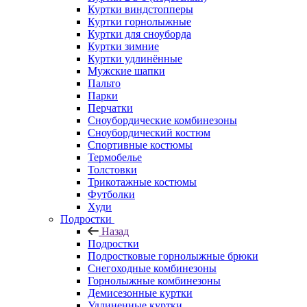
Куртки виндстопперы
Куртки горнолыжные
Куртки для сноуборда
Куртки зимние
Куртки удлинённые
Мужские шапки
Пальто
Парки
Перчатки
Сноубордические комбинезоны
Сноубордический костюм
Спортивные костюмы
Термобелье
Толстовки
Трикотажные костюмы
Футболки
Худи
Подростки
Назад
Подростки
Подростковые горнолыжные брюки
Снегоходные комбинезоны
Горнолыжные комбинезоны
Демисезонные куртки
Удлиненные куртки