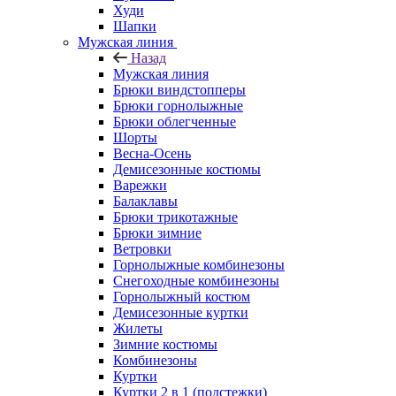
Худи
Шапки
Мужская линия
Назад
Мужская линия
Брюки виндстопперы
Брюки горнолыжные
Брюки облегченные
Шорты
Весна-Осень
Демисезонные костюмы
Варежки
Балаклавы
Брюки трикотажные
Брюки зимние
Ветровки
Горнолыжные комбинезоны
Снегоходные комбинезоны
Горнолыжный костюм
Демисезонные куртки
Жилеты
Зимние костюмы
Комбинезоны
Куртки
Куртки 2 в 1 (подстежки)