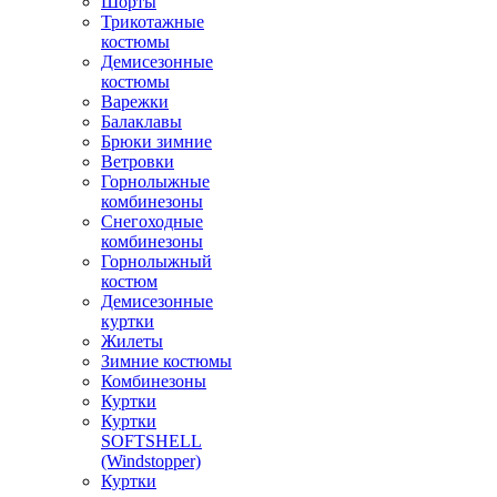
Шорты
Трикотажные
костюмы
Демисезонные
костюмы
Варежки
Балаклавы
Брюки зимние
Ветровки
Горнолыжные
комбинезоны
Снегоходные
комбинезоны
Горнолыжный
костюм
Демисезонные
куртки
Жилеты
Зимние костюмы
Комбинезоны
Куртки
Куртки
SOFTSHELL
(Windstopper)
Куртки