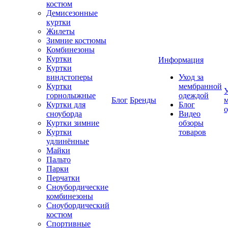
костюм
Демисезонные
куртки
Жилеты
Зимние костюмы
Комбинезоны
Куртки
Информация
Куртки
виндстоперы
Уход за
Куртки
мембранной
У
горнолыжные
одеждой
Блог
Бренды
Куртки для
Блог
сноуборда
Видео
Куртки зимние
обзоры
Куртки
товаров
удлинённые
Майки
Пальто
Парки
Перчатки
Сноубордические
комбинезоны
Сноубордический
костюм
Спортивные