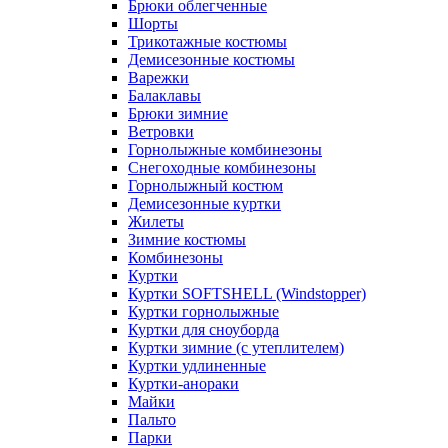
Брюки облегченные
Шорты
Трикотажные костюмы
Демисезонные костюмы
Варежки
Балаклавы
Брюки зимние
Ветровки
Горнолыжные комбинезоны
Снегоходные комбинезоны
Горнолыжный костюм
Демисезонные куртки
Жилеты
Зимние костюмы
Комбинезоны
Куртки
Куртки SOFTSHELL (Windstopper)
Куртки горнолыжные
Куртки для сноуборда
Куртки зимние (с утеплителем)
Куртки удлиненные
Куртки-анораки
Майки
Пальто
Парки