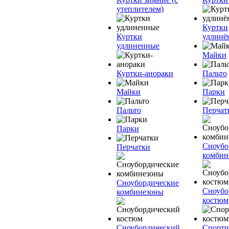
утеплителем)
Куртки
Куртки
удлинё
удлиненные
Майки
Куртки-анораки
Пальто
Майки
Парки
Пальто
Перчат
Парки
Сноубо
Перчатки
комбин
Сноубордические
Сноубо
комбинезоны
костюм
Сноубордический
Спорт