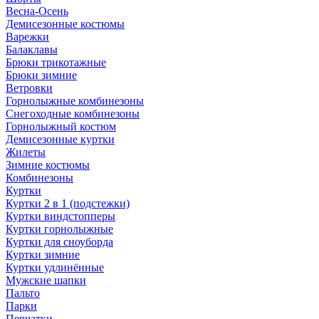
Весна-Осень
Демисезонные костюмы
Варежки
Балаклавы
Брюки трикотажные
Брюки зимние
Ветровки
Горнолыжные комбинезоны
Снегоходные комбинезоны
Горнолыжный костюм
Демисезонные куртки
Жилеты
Зимние костюмы
Комбинезоны
Куртки
Куртки 2 в 1 (подстежки)
Куртки виндстопперы
Куртки горнолыжные
Куртки для сноуборда
Куртки зимние
Куртки удлинённые
Мужские шапки
Пальто
Парки
Перчатки