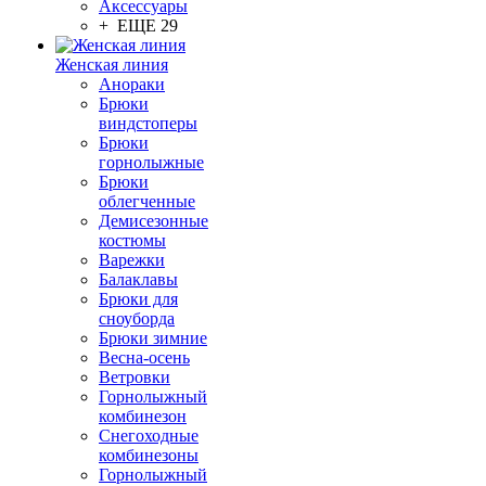
Аксессуары
+ ЕЩЕ 29
Женская линия
Анораки
Брюки
виндстоперы
Брюки
горнолыжные
Брюки
облегченные
Демисезонные
костюмы
Варежки
Балаклавы
Брюки для
сноуборда
Брюки зимние
Весна-осень
Ветровки
Горнолыжный
комбинезон
Снегоходные
комбинезоны
Горнолыжный