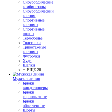
Сноубордические
комбинезоны
Сноубордический
костюм
Спортивные
костюмы
Спортивные
штаны
Термобелье
Толстовки
Трикотажные
костюмы
Футболки
Худи
Шапки
+ ЕЩЕ 28
Мужская линия
Брюки
виндстопперы
Брюки
горнолыжные
Брюки
облегченные
Шорты