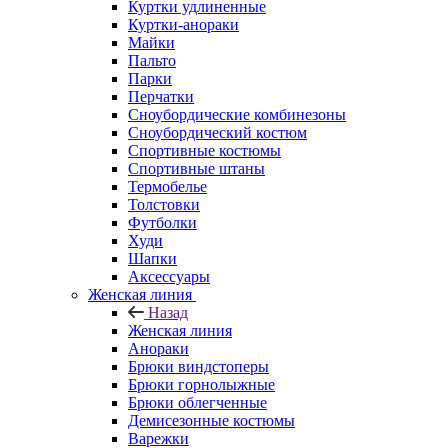
Куртки удлиненные
Куртки-анораки
Майки
Пальто
Парки
Перчатки
Сноубордические комбинезоны
Сноубордический костюм
Спортивные костюмы
Спортивные штаны
Термобелье
Толстовки
Футболки
Худи
Шапки
Аксессуары
Женская линия
Назад
Женская линия
Анораки
Брюки виндстоперы
Брюки горнолыжные
Брюки облегченные
Демисезонные костюмы
Варежки