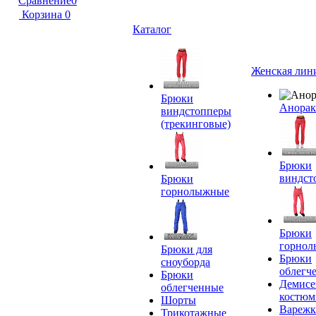
Сравнение
0
Корзина
0
Каталог
Женская лин
Брюки
Анора
виндстопперы
(трекинговые)
Брюки
виндст
Брюки
горнолыжные
Брюки
горно
Брюки для
Брюки
сноуборда
облегч
Брюки
Демисе
облегченные
костю
Шорты
Вареж
Трикотажные