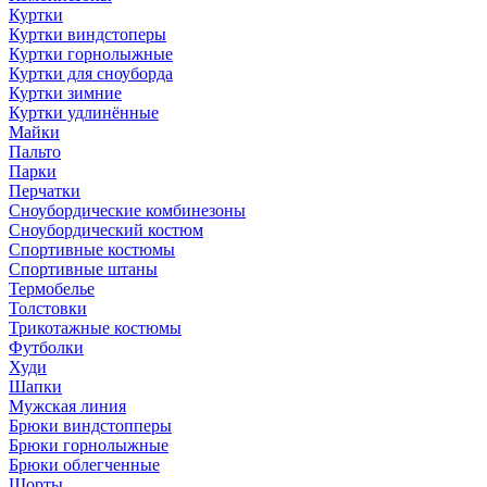
Куртки
Куртки виндстоперы
Куртки горнолыжные
Куртки для сноуборда
Куртки зимние
Куртки удлинённые
Майки
Пальто
Парки
Перчатки
Сноубордические комбинезоны
Сноубордический костюм
Спортивные костюмы
Спортивные штаны
Термобелье
Толстовки
Трикотажные костюмы
Футболки
Худи
Шапки
Мужская линия
Брюки виндстопперы
Брюки горнолыжные
Брюки облегченные
Шорты