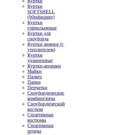
Куртки
Куртки
SOFTSHELL
(Windstopper)
Куртки
горнолыжные
Куртки для
сноуборда
Куртки зимние (с
утеплителем)
Куртки
удлиненные
Куртки-анораки
Майки
Пальто
Парки
Перчатки
Сноубордические
комбинезоны
Сноубордический
костюм
Спортивные
костюмы
Спортивные
штаны