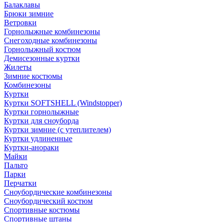
Балаклавы
Брюки зимние
Ветровки
Горнолыжные комбинезоны
Снегоходные комбинезоны
Горнолыжный костюм
Демисезонные куртки
Жилеты
Зимние костюмы
Комбинезоны
Куртки
Куртки SOFTSHELL (Windstopper)
Куртки горнолыжные
Куртки для сноуборда
Куртки зимние (с утеплителем)
Куртки удлиненные
Куртки-анораки
Майки
Пальто
Парки
Перчатки
Сноубордические комбинезоны
Сноубордический костюм
Спортивные костюмы
Спортивные штаны