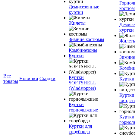
Горно
Демисезонные
костюм
куртки
Жилеты
Демисе
куртки
Зимние костюмы
Жилет
Комбинезоны
Куртки
Зимние
Комбин
Все
Куртки
Новинки
Скидки
Куртки
товары
SOFTSHELL
(Windstopper)
Куртки
виндст
Куртки
горнолыжные
Куртки
горно
Куртки для
сноуборда