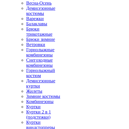
Весна-Осень
Демисезонные
костюмы
Варежки
Балаклавы
Брюки
трикотажные
Брюки зимние
Ветровки
Горнолыжные
комбинезоны
Снегоходные
комбинезоны
Горнолыжный
костюм
Демисезонные
куртки
Жилеты
Зимние костюмы
Комбинезоны
Куртки
Куртки 2 в 1
(подстежки)
Куртки
виндстопперы