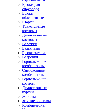
горнолыжные
Брюки для
сноуборда
Брюки
облегченные
Шорты
Трикотажные
костюмы
Демисезонные
костюмы
Варежки
Балаклавы
Брюки зимние
Ветровки
Горнолыжные
комбинезоны
Снегоходные
комбинезоны
Горнолыжный
костюм
Демисезонные
куртки
Жилеты
Зимние костюмы
Комбинезоны