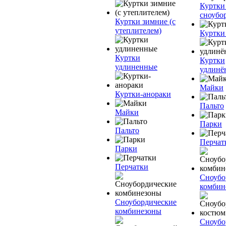
Куртки
сноубо
Куртки зимние (с
утеплителем)
Куртки
Куртки
Куртки
удлиненные
удлинё
Майки
Куртки-анораки
Пальто
Майки
Парки
Пальто
Перчат
Парки
Перчатки
Сноубо
комбин
Сноубордические
комбинезоны
Сноубо