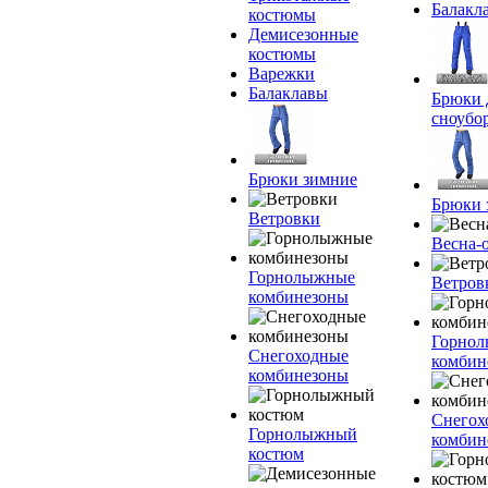
Балакл
костюмы
Демисезонные
костюмы
Варежки
Балаклавы
Брюки 
сноубо
Брюки зимние
Брюки 
Ветровки
Весна-
Горнолыжные
Ветров
комбинезоны
Горно
Снегоходные
комбин
комбинезоны
Снегох
Горнолыжный
комбин
костюм