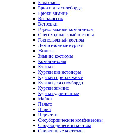
Балаклавы
Брюки для сноуборда
Брюки зимние
Весна-осень
Ветровки
Горнолыжный комбинезон
Снегоходные комбинезоны
Горнолыжный костюм
Демисезонные куртки
Жилеты
Зимние костюмы
Комбинезоны
Куртки
Куртки виндстоперы
Куртки горнолыжные
Куртки для сноуборда
Куртки зимние
Куртки удлинённые
Майки
Пальто
Парки
Перчатки
Сноубордические комбинезоны
Сноубордический костюм
Спортивные костюмы