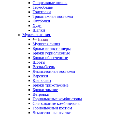
Спортивные штаны
Термобелье
Толстовки
Трикотажные костюмы
Футболки
Худи
Шапки
Мужская линия
Назад
Мужская линия
Брюки виндстопперы
Брюки горнолыжные
Брюки облегченные
Шорты
Весна-Осень
Демисезонные костюмы
Варежки
Балаклавы
Брюки трикотажные
Брюки зимние
Ветровки
Горнолыжные комбинезоны
Снегоходные комбинезоны
Горнолыжный костюм
Демисезонные куртки