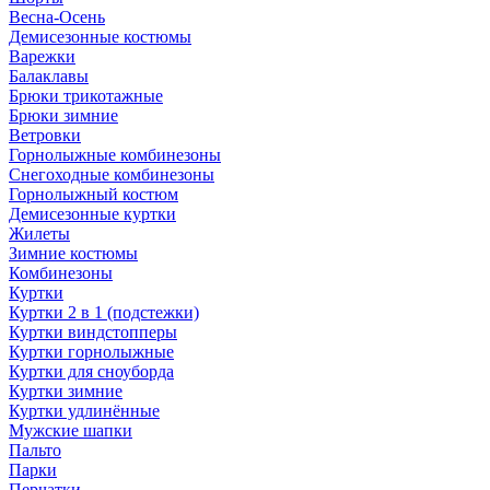
Весна-Осень
Демисезонные костюмы
Варежки
Балаклавы
Брюки трикотажные
Брюки зимние
Ветровки
Горнолыжные комбинезоны
Снегоходные комбинезоны
Горнолыжный костюм
Демисезонные куртки
Жилеты
Зимние костюмы
Комбинезоны
Куртки
Куртки 2 в 1 (подстежки)
Куртки виндстопперы
Куртки горнолыжные
Куртки для сноуборда
Куртки зимние
Куртки удлинённые
Мужские шапки
Пальто
Парки
Перчатки