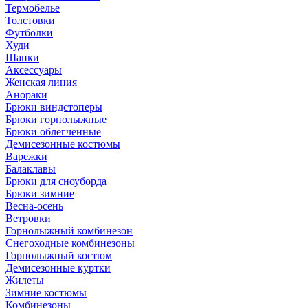
Термобелье
Толстовки
Футболки
Худи
Шапки
Аксессуары
Женская линия
Анораки
Брюки виндстоперы
Брюки горнолыжные
Брюки облегченные
Демисезонные костюмы
Варежки
Балаклавы
Брюки для сноуборда
Брюки зимние
Весна-осень
Ветровки
Горнолыжный комбинезон
Снегоходные комбинезоны
Горнолыжный костюм
Демисезонные куртки
Жилеты
Зимние костюмы
Комбинезоны