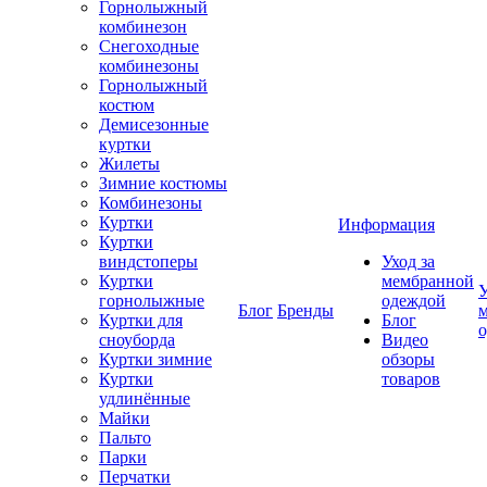
Горнолыжный
комбинезон
Снегоходные
комбинезоны
Горнолыжный
костюм
Демисезонные
куртки
Жилеты
Зимние костюмы
Комбинезоны
Куртки
Информация
Куртки
виндстоперы
Уход за
Куртки
мембранной
У
горнолыжные
одеждой
Блог
Бренды
Куртки для
Блог
сноуборда
Видео
Куртки зимние
обзоры
Куртки
товаров
удлинённые
Майки
Пальто
Парки
Перчатки