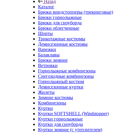
Назад
Каталог
Брюки виндстопперы (трекинговые)
Брюки горнолыжные
Брюки для сноуборда
Брюки облегченные
Шорты
Трикотажные костюмы
Демисезонные костюмы
Варежки
Балаклавы
Брюки зимние
Ветровки
Горнолыжные комбинезоны
Снегоходные комбинезоны
Горнолыжный костюм
Демисезонные куртки
Жилеты
Зимние костюмы
Комбинезоны
Куртки
Куртки SOFTSHELL (Windstopper)
Куртки горнолыжные
Куртки для сноуборда
Куртки зимние (с утеплителем)