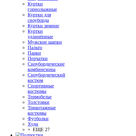
Куртки
горнолыжные
Куртки для
сноуборда
Куртки зимние
Куртки
удлинённые
Мужские шапки
Пальто
Парки
Перчатки
Сноубордические
комбинезоны
Сноубордический
костюм
Спортивные
костюмы
Термобелье
Толстовки
Трикотажные
костюмы
Футболки
Худи
+ ЕЩЕ 27