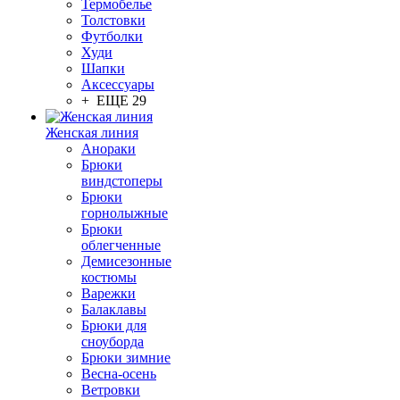
Термобелье
Толстовки
Футболки
Худи
Шапки
Аксессуары
+ ЕЩЕ 29
Женская линия
Анораки
Брюки
виндстоперы
Брюки
горнолыжные
Брюки
облегченные
Демисезонные
костюмы
Варежки
Балаклавы
Брюки для
сноуборда
Брюки зимние
Весна-осень
Ветровки