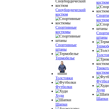
костюм
Сноубордический
костюм
Спорт
костю
Спортивные
костюмы
Спорт
штаны
Спортивные
Термоб
штаны
Толсто
Термобелье
Трикот
костю
Толстовки
Футбол
Футболки
Худи
Худи
Шапки
Шапки